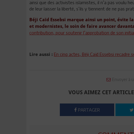
ainsi que des activistes islamistes, il n’a pas voulu he
de leur laisser la liberté, s’ils y tiennent de ne pas pra
Béji Caïd Essebsi marque ainsi un point, évite la
et modernistes, le soin de faire avancer davanta
contribution, pour soutenir l’approbation de son initia
En cinq actes, Béji Caïd Essebsi recadre 
Lire aussi :
Envoyer à u
VOUS AIMEZ CET ARTICLE
PARTAGER