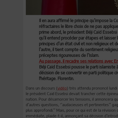
Il en aura affirmé le principe qu’impose la Co
réfractaires le libre choix de ne pas appliq
prime abord, le président Béji Caïd Essebsi s
qu’il entend procéder par étapes et laisser 
principes d’un état civil et non religieux et 
l’autre, il tient compte du sentiment relig
préceptes rigoureuses de l’Islam.
Au passage, il recadre ses relations avec E
Béji Caïd Essebsi pousse le parti islamiste 
décision de se convertir en parti politique civi
l'héritage. Florentin.
Dans un discours (
vidéo
) très attendu prononcé lundi
le président Caïd Essebsi devait trancher cette épine
nation. Pour désamorcer les tensions, il annoncera qu
d’autres questions, ‘’audacieuses et pertinentes’’ gag
plus approfondi.’’ Mais, pour ce qui est de la révisio
immédiate, plaide-t-il, annonçant sa décision d’introdu