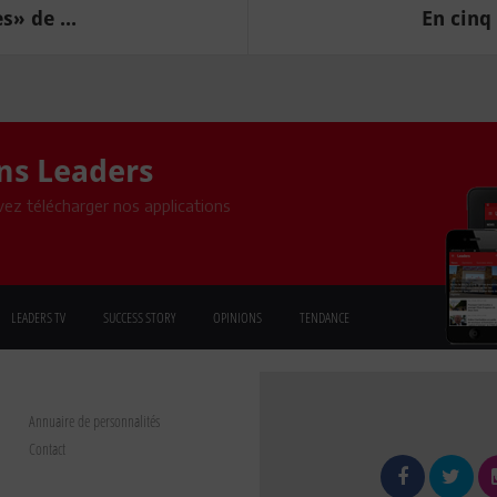
s» de ...
En cinq 
ons Leaders
ez télécharger nos applications
LEADERS TV
SUCCESS STORY
OPINIONS
TENDANCE
Annuaire de personnalités
Contact