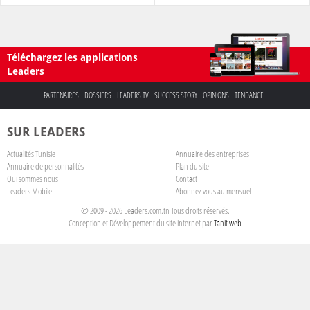
Téléchargez les applications
Leaders
PARTENAIRES
DOSSIERS
LEADERS TV
SUCCESS STORY
OPINIONS
TENDANCE
SUR LEADERS
Actualités Tunisie
Annuaire des entreprises
Annuaire de personnalités
Plan du site
Qui sommes nous
Contact
Leaders Mobile
Abonnez-vous au mensuel
© 2009 - 2026 Leaders.com.tn Tous droits réservés.
Conception et Développement du site internet par
Tanit web