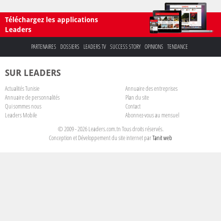
Téléchargez les applications
Leaders
PARTENAIRES
DOSSIERS
LEADERS TV
SUCCESS STORY
OPINIONS
TENDANCE
SUR LEADERS
Actualités Tunisie
Annuaire des entreprises
Annuaire de personnalités
Plan du site
Qui sommes nous
Contact
Leaders Mobile
Abonnez-vous au mensuel
© 2009 - 2026 Leaders.com.tn Tous droits réservés.
Conception et Développement du site internet par
Tanit web