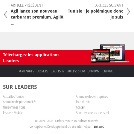
ARTICLE PRÉCÉDENT
ARTICLE SUIVANT
Agil lance son nouveau
Tunisie : je polémique donc
carburant premium, AgilX
je suis
...
Téléchargez les applications
Leaders
PARTENAIRES
DOSSIERS
LEADERS TV
SUCCESS STORY
OPINIONS
TENDANCE
SUR LEADERS
Actualités Tunisie
Annuaire des entreprises
Annuaire de personnalités
Plan du site
Qui sommes nous
Contact
Leaders Mobile
Abonnez-vous au mensuel
© 2009 - 2026 Leaders.com.tn Tous droits réservés.
Conception et Développement du site internet par
Tanit web