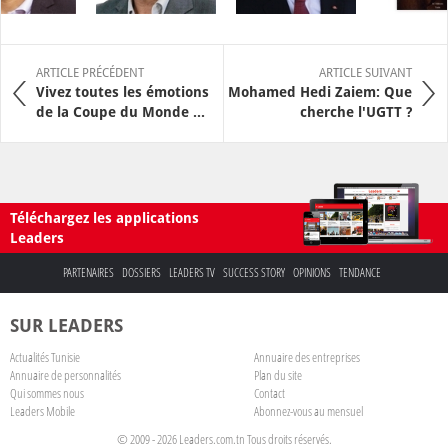
ARTICLE PRÉCÉDENT
ARTICLE SUIVANT
Vivez toutes les émotions
Mohamed Hedi Zaiem: Que
de la Coupe du Monde ...
cherche l'UGTT ?
Téléchargez les applications
Leaders
PARTENAIRES
DOSSIERS
LEADERS TV
SUCCESS STORY
OPINIONS
TENDANCE
SUR LEADERS
Actualités Tunisie
Annuaire des entreprises
Annuaire de personnalités
Plan du site
Qui sommes nous
Contact
Leaders Mobile
Abonnez-vous au mensuel
© 2009 - 2026 Leaders.com.tn Tous droits réservés.