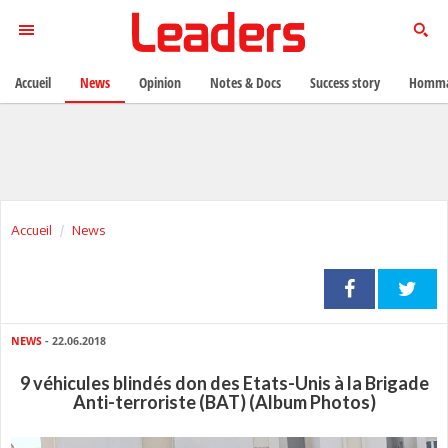
Accueil
News
Opinion
Notes & Docs
Success story
Homma
Accueil
News
NEWS
- 22.06.2018
9 véhicules blindés don des Etats-Unis à la Brigade
Anti-terroriste (BAT) (Album Photos)