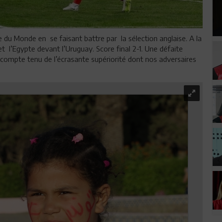
 du Monde en se faisant battre par la sélection anglaise. A la
 l’Egypte devant l’Uruguay. Score final 2-1. Une défaite
 compte tenu de l’écrasante supériorité dont nos adversaires