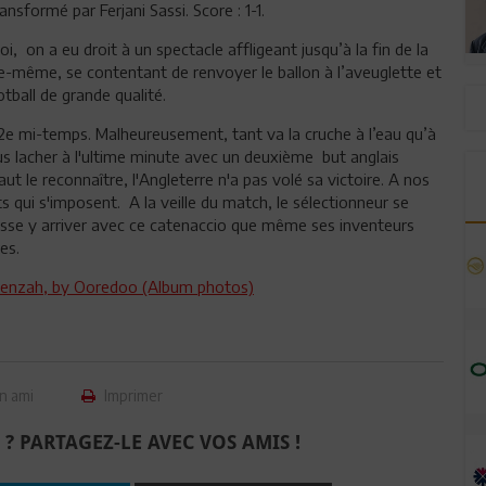
nsformé par Ferjani Sassi. Score : 1-1.
oi, on a eu droit à un spectacle affligeant jusqu’à la fin de la
le-même, se contentant de renvoyer le ballon à l’aveuglette et
tball de grande qualité.
a 2e mi-temps. Malheureusement, tant va la cruche à l’eau qu’à
nous lacher à l'ultime minute avec un deuxième but anglais
ut le reconnaître, l'Angleterre n'a pas volé sa victoire. A nos
s qui s'imposent. A la veille du match, le sélectionneur se
puisse y arriver avec ce catenaccio que même ses inventeurs
res.
 Menzah, by Ooredoo (Album photos)
n ami
Imprimer
 ? PARTAGEZ-LE AVEC VOS AMIS !