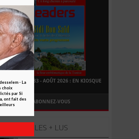
LEADERS N° 183 - AOÛT 2026 : EN KIOSQUE
esselem - La
s choix
ctés par Si
 ont fait des
ABONNEZ-VOUS
eilleurs
LES + LUS