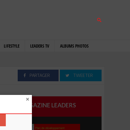
LIFESTYLE
LEADERS TV
ALBUMS PHOTOS
PARTAGER
TWEETER
MAGAZINE LEADERS