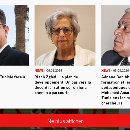
NEWS
- 06.08.2026
NEWS
- 05.08.2026
 Tunisie face à
Riadh Zghal - Le plan de
Adnene Ben Abd
développement: Un pas vers la
formation et le
décentralisation sur un long
pédagogiques di
chemin à parcourir
Mohamed Amara,
Tunisiens les m
chercheurs
Ne plus afficher