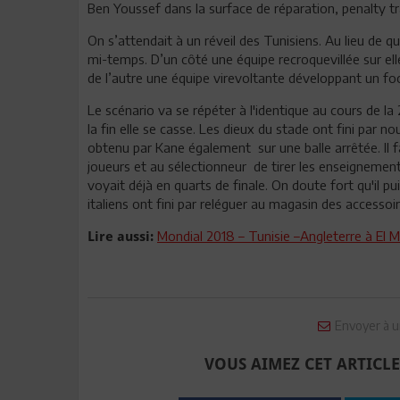
Ben Youssef dans la surface de réparation, penalty tra
On s’attendait à un réveil des Tunisiens. Au lieu de qu
mi-temps. D’un côté une équipe recroquevillée sur el
de l’autre une équipe virevoltante développant un foo
Le scénario va se répéter à l'identique au cours de l
la fin elle se casse. Les dieux du stade ont fini par 
obtenu par Kane également sur une balle arrêtée. Il fa
joueurs et au sélectionneur de tirer les enseignement
voyait déjà en quarts de finale. On doute fort qu'il 
italiens ont fini par reléguer au magasin des accessoi
Mondial 2018 – Tunisie –Angleterre à El
Lire aussi:
Envoyer à u
VOUS AIMEZ CET ARTICLE