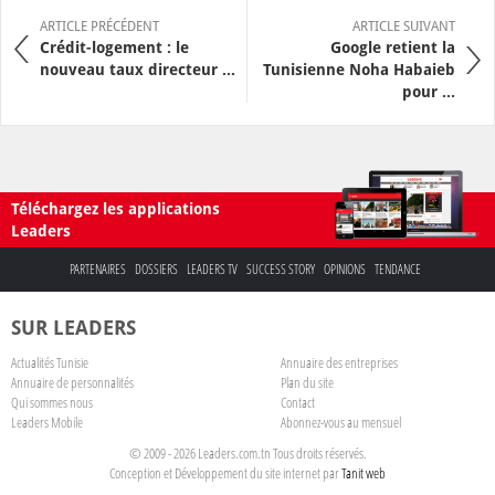
ARTICLE PRÉCÉDENT
ARTICLE SUIVANT
Crédit-logement : le
Google retient la
nouveau taux directeur ...
Tunisienne Noha Habaieb
pour ...
Téléchargez les applications
Leaders
PARTENAIRES
DOSSIERS
LEADERS TV
SUCCESS STORY
OPINIONS
TENDANCE
SUR LEADERS
Actualités Tunisie
Annuaire des entreprises
Annuaire de personnalités
Plan du site
Qui sommes nous
Contact
Leaders Mobile
Abonnez-vous au mensuel
© 2009 - 2026 Leaders.com.tn Tous droits réservés.
Conception et Développement du site internet par
Tanit web