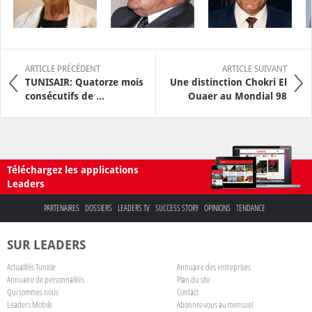
ARTICLE PRÉCÉDENT
ARTICLE SUIVANT
TUNISAIR: Quatorze mois
Une distinction Chokri El
consécutifs de ...
Ouaer au Mondial 98
Téléchargez les applications
Leaders
PARTENAIRES
DOSSIERS
LEADERS TV
SUCCESS STORY
OPINIONS
TENDANCE
SUR LEADERS
Actualités Tunisie
Annuaire des entreprises
Annuaire de personnalités
Plan du site
Qui sommes nous
Contact
Leaders Mobile
Abonnez-vous au mensuel