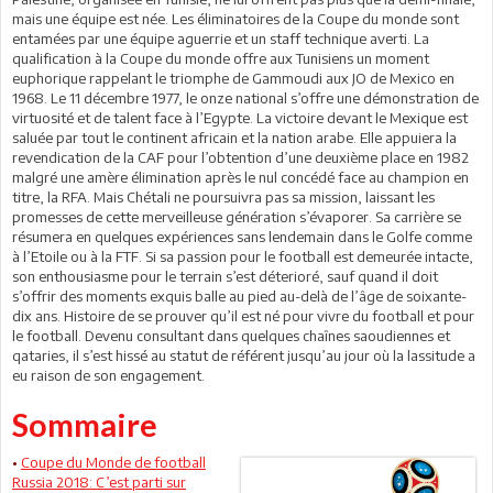
mais une équipe est née. Les éliminatoires de la Coupe du monde sont
entamées par une équipe aguerrie et un staff technique averti. La
qualification à la Coupe du monde offre aux Tunisiens un moment
euphorique rappelant le triomphe de Gammoudi aux JO de Mexico en
1968. Le 11 décembre 1977, le onze national s’offre une démonstration de
virtuosité et de talent face à l’Egypte. La victoire devant le Mexique est
saluée par tout le continent africain et la nation arabe. Elle appuiera la
revendication de la CAF pour l’obtention d’une deuxième place en 1982
malgré une amère élimination après le nul concédé face au champion en
titre, la RFA. Mais Chétali ne poursuivra pas sa mission, laissant les
promesses de cette merveilleuse génération s’évaporer. Sa carrière se
résumera en quelques expériences sans lendemain dans le Golfe comme
à l’Etoile ou à la FTF. Si sa passion pour le football est demeurée intacte,
son enthousiasme pour le terrain s’est déterioré, sauf quand il doit
s’offrir des moments exquis balle au pied au-delà de l’âge de soixante-
dix ans. Histoire de se prouver qu’il est né pour vivre du football et pour
le football. Devenu consultant dans quelques chaînes saoudiennes et
qataries, il s’est hissé au statut de référent jusqu’au jour où la lassitude a
eu raison de son engagement.
Sommaire
•
Coupe du Monde de football
Russia 2018: C’est parti sur