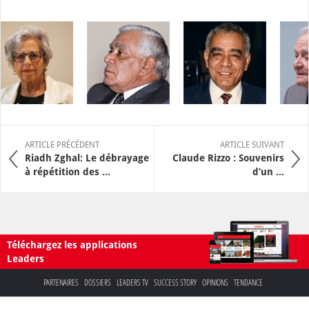
ARTICLE PRÉCÉDENT
ARTICLE SUIVANT
Riadh Zghal: Le débrayage
Claude Rizzo : Souvenirs
à répétition des ...
d’un ...
Téléchargez les applications
Leaders
PARTENAIRES
DOSSIERS
LEADERS TV
SUCCESS STORY
OPINIONS
TENDANCE