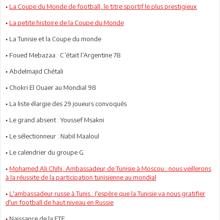
•
La Coupe du Monde de football, le titre sportif le plus prestigieux
•
La petite histoire de la Coupe du Monde
•
La Tunisie et la Coupe du monde
•
Foued Mebazaa : C’était l’Argentine 78
•
Abdelmajid Chétali
•
Chokri El Ouaer au Mondial 98
•
La liste élargie des 29 joueurs convoqués
•
Le grand absent : Youssef Msakni
•
Le sélectionneur : Nabil Maaloul
•
Le calendrier du groupe G
•
Mohamed Ali Chihi, Ambassadeur de Tunisie à Moscou : nous veillerons
à la réussite de la participation tunisienne au mondial
•
L'ambassadeur russe à Tunis : J'espère que la Tunisie va nous gratifier
d'un football de haut niveau en Russie
•
Naissance de la FTF