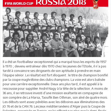
Il a été un footballeur exceptionnel qui a marqué tous les esprits de 1957
à 1970 ; devenu entraîneur dès 1970 chez les jeunes de l’Etoile, il n’a pas
tardé à convaincre ses dirigeants de son aptitude à prendre en main
l’équipe sénior. Le résultat est fort éloquent : le titre de champion bonifié
par la coupe maghrébine des clubs champions. La voie est alors balisée
pour une carrière exceptionnelle. Deux ans plus tard, il est appelé à la
rescousse pour suppléer André Nagy à la tête de la sélection. A moins de
36 ans, il se retrouve investi d’une mission exaltante en compagnie de
son compère de La Marsa, Taoufik Ben Othman, son aîné de quatre mois.
Les débuts sont assez pénibles avec les déboires aux éliminatoires des
JO 76 et de la CAN 76. Les Jeux méditerranéens d’Alger puis la Coupe de
Palestine, organisée en Tunisie, ne lui offrent pas plus que la demi-finale,