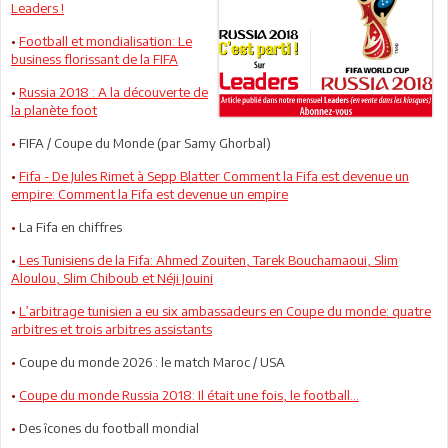
Leaders !
•
Football et mondialisation: Le
business florissant de la FIFA
•
Russia 2018 : A la découverte de
la planète foot
•
FIFA / Coupe du Monde (par Samy Ghorbal)
•
Fifa - De Jules Rimet à Sepp Blatter Comment la Fifa est devenue un
empire: Comment la Fifa est devenue un empire
•
La Fifa en chiffres
•
Les Tunisiens de la Fifa: Ahmed Zouiten, Tarek Bouchamaoui, Slim
Aloulou, Slim Chiboub et Néji Jouini
•
L’arbitrage tunisien a eu six ambassadeurs en Coupe du monde: quatre
arbitres et trois arbitres assistants
•
Coupe du monde 2026 : le match Maroc / USA
•
Coupe du monde Russia 2018: Il était une fois, le football...
•
Des îcones du football mondial