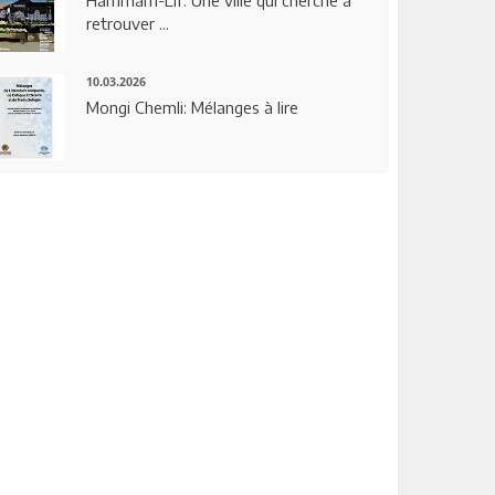
Hammam-Lif: Une ville qui cherche à
retrouver ...
10.03.2026
Mongi Chemli: Mélanges à lire