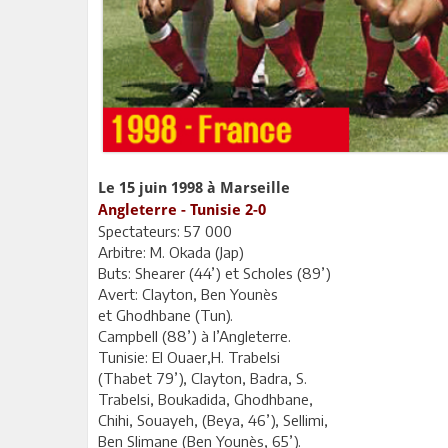
Le 15 juin 1998 à Marseille
Angleterre - Tunisie 2-0
Spectateurs: 57 000
Arbitre: M. Okada (Jap)
Buts: Shearer (44’) et Scholes (89’)
Avert: Clayton, Ben Younès
et Ghodhbane (Tun).
Campbell (88’) à l’Angleterre.
Tunisie: El Ouaer,H. Trabelsi
(Thabet 79’), Clayton, Badra, S.
Trabelsi, Boukadida, Ghodhbane,
Chihi, Souayeh, (Beya, 46’), Sellimi,
Ben Slimane (Ben Younès, 65’).