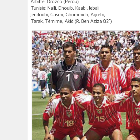
Arbitre: Orozco (Pérou)
Tunisie: Naïli, Dhouib, Kaabi, Jebali,
Jendoubi, Gasmi, Ghommidh, Agrebi,
Tarak, Témime, Akid (R. Ben Aziza 82’).