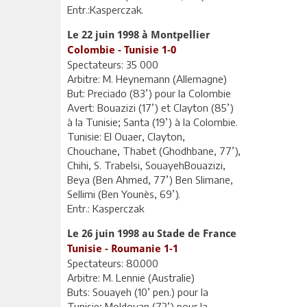
Entr.:Kasperczak.
Le 22 juin 1998 à Montpellier
Colombie - Tunisie 1-0
Spectateurs: 35 000
Arbitre: M. Heynemann (Allemagne)
But: Preciado (83’) pour la Colombie
Avert: Bouazizi (17’) et Clayton (85’)
à la Tunisie; Santa (19’) à la Colombie.
Tunisie: El Ouaer, Clayton,
Chouchane, Thabet (Ghodhbane, 77’),
Chihi, S. Trabelsi, SouayehBouazizi,
Beya (Ben Ahmed, 77’) Ben Slimane,
Sellimi (Ben Younès, 69’).
Entr.: Kasperczak
Le 26 juin 1998 au Stade de France
Tunisie - Roumanie 1-1
Spectateurs: 80.000
Arbitre: M. Lennie (Australie)
Buts: Souayeh (10’ pen.) pour la
Tunisie; Moldovan (72’) pour la