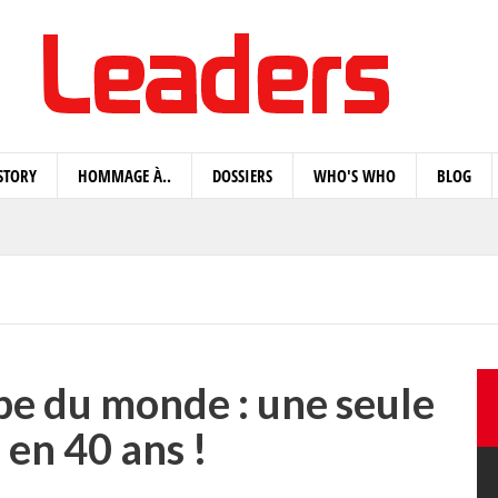
STORY
HOMMAGE À..
DOSSIERS
WHO'S WHO
BLOG
upe du monde : une seule
 en 40 ans !