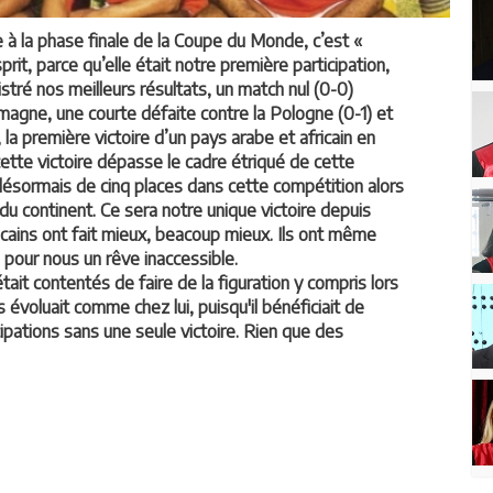
e à la phase finale de la Coupe du Monde, c’est «
prit, parce qu’elle était notre première participation,
istré nos meilleurs résultats, un match nul (0-0)
magne, une courte défaite contre la Pologne (0-1) et
, la première victoire d’un pays arabe et africain en
te victoire dépasse le cadre étriqué de cette
 désormais de cinq places dans cette compétition alors
du continent. Ce sera notre unique victoire depuis
ocains ont fait mieux, beacoup mieux. Ils ont même
 pour nous un rêve inaccessible.
était contentés de faire de la figuration y compris lors
 évoluait comme chez lui, puisqu'il bénéficiait de
icipations sans une seule victoire. Rien que des