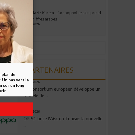
Abdelaziz Kacem: L’arabophobie s’en prend
aux chiffres arabes
09.07.2026
PARTENAIRES
e plan de
 Un pas vers la
06.08.2026
n sur un long
Un consortium européen développe un
rir
modèle de ...
04.08.2026
OPPO lance l'A6c en Tunisie: la nouvelle
...