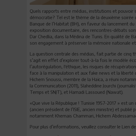
Quels rapports entre médias, institutions et pouvoir 
démocratie? Tel est le thème de la deuxième soirée d
Banque de l’Habitat (BH), en faveur du lancement du 
exposition documentaire, des rencontres-débats sont 
Dar Chedlia, dans la Médina de Tunis. En qualité de B
son engagement à préserver la mémoire nationale et p
La question centrale des médias, fait partie de cinq t
s’agit en effet d’explorer tout-à-la fois le modèle 
l’autorégulation, l‘éthique, les risques de récupératio
face à la manipulation et aux fake news et la liberté 
Hichem Snoussi, membre de la Haïca, a réuni notamme
la Communication (2011), Slaheddine Jourchi (journalis
Temps et SNJT), et Hamadi Lassoued (Nawat).
«Que vive la République ! Tunisie 1957-2017 » est un 
(ancien président de l’ISIE, ancien ministre) et publié
notamment Khemais Chammari, Hichem Abdessamad, 
Pour plus d’informations, veuillez consulter le Lien d