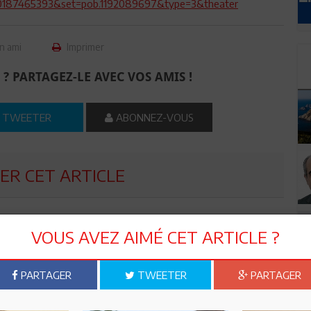
210187465393&set=pob.1192089697&type=3&theater
n ami
Imprimer
 ? PARTAGEZ-LE AVEC VOS AMIS !
TWEETER
ABONNEZ-VOUS
R CET ARTICLE
0
Commentaires
VOUS AVEZ AIMÉ CET ARTICLE ?
Commenter
PARTAGER
TWEETER
PARTAGER