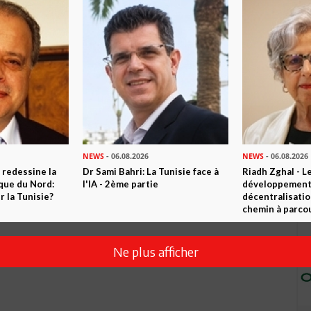
Envoyer
NEWS
- 06.08.2026
NEWS
- 06.08.2026
 redessine la
Dr Sami Bahri: La Tunisie face à
Riadh Zghal - L
ique du Nord:
l'IA - 2ème partie
développement:
 la Tunisie?
décentralisatio
chemin à parcou
Ne plus afficher