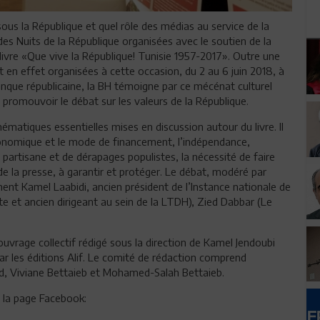
sous la République et quel rôle des médias au service de la
es Nuits de la République organisées avec le soutien de la
livre «Que vive la République! Tunisie 1957-2017». Outre une
en effet organisées à cette occasion, du 2 au 6 juin 2018, à
anque républicaine, la BH témoigne par ce mécénat culturel
romouvoir le débat sur les valeurs de la République.
hématiques essentielles mises en discussion autour du livre. Il
économique et le mode de financement, l’indépendance,
n partisane et de dérapages populistes, la nécessité de faire
de la presse, à garantir et protéger. Le débat, modéré par
nt Kamel Laabidi, ancien président de l’Instance nationale de
te et ancien dirigeant au sein de la LTDH), Zied Dabbar (Le
ouvrage collectif rédigé sous la direction de Kamel Jendoubi
 par les éditions Alif. Le comité de rédaction comprend
Viviane Bettaieb et Mohamed-Salah Bettaieb.
e la page Facebook: