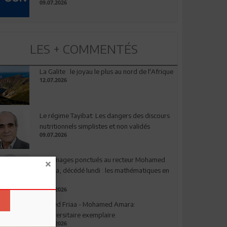
09.07.2026
LES + COMMENTÉS
La Galite : le joyau le plus au nord de l'Afrique
12.07.2026
Le régime Tayibat: Les dangers des discours
nutritionnels simplistes et non validés
09.07.2026
Hommages ponctués au recteur Mohamed
Amara, décédé lundi : les mathématiques en
deuil
03.08.2026
Ahmed Friaa - Mohamed Amara:
l’Universitaire exemplaire
04.08.2026