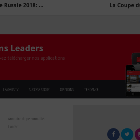
Russie 2018: ...
La Coupe du
ons Leaders
ez télécharger nos applications
LEADERS TV
SUCCESS STORY
OPINIONS
TENDANCE
Annuaire de personnalités
Contact