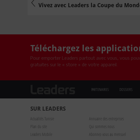
Vivez avec Leaders la Coupe du Monde 
Téléchargez les applicati
Pour emporter Leaders partout avec vous, vous pouv
gratuites sur le « store » de votre appareil.
PARTENAIRES
DOSSIERS
SUR LEADERS
Actualités Tunisie
Annuaire des entreprises
Plan du site
Qui sommes nous
Leaders Mobile
Abonnez-vous au mensuel