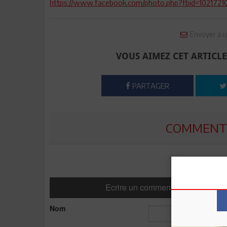
https://www.facebook.com/photo.php?fbid=10217
Envoyer à u
VOUS AIMEZ CET ARTICLE
PARTAGER
COMMENTE
Ecrire un commentaire
Nom