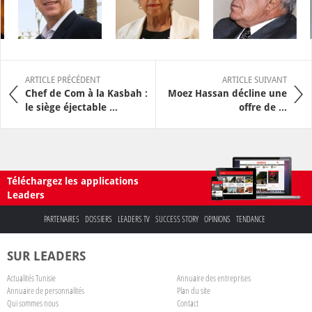
ARTICLE PRÉCÉDENT
ARTICLE SUIVANT
Chef de Com à la Kasbah :
Moez Hassan décline une
le siège éjectable ...
offre de ...
Téléchargez les applications
Leaders
PARTENAIRES
DOSSIERS
LEADERS TV
SUCCESS STORY
OPINIONS
TENDANCE
SUR LEADERS
Actualités Tunisie
Annuaire des entreprises
Annuaire de personnalités
Plan du site
Qui sommes nous
Contact