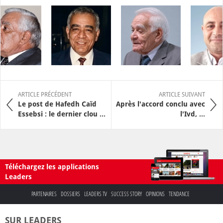
ARTICLE PRÉCÉDENT
ARTICLE SUIVANT
Le post de Hafedh Caïd
Après l'accord conclu avec
Essebsi : le dernier clou ...
l'Ivd, ...
Téléchargez les applications
Leaders
PARTENAIRES
DOSSIERS
LEADERS TV
SUCCESS STORY
OPINIONS
TENDANCE
SUR LEADERS