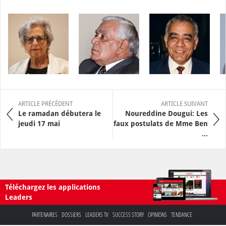
ARTICLE PRÉCÉDENT
ARTICLE SUIVANT
Le ramadan débutera le
Noureddine Dougui: Les
jeudi 17 mai
faux postulats de Mme Ben
...
Téléchargez les applications
Leaders
PARTENAIRES
DOSSIERS
LEADERS TV
SUCCESS STORY
OPINIONS
TENDANCE