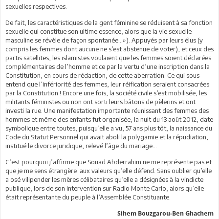
sexuelles respectives.
De fait, les caractéristiques de la gent féminine se réduisent à sa fonction
sexuelle qui constitue son ultime essence, alors que la vie sexuelle
masculine se révèle de façon spontanée…»). Appuyés par leurs élus (y
compris les femmes dont aucune ne s’est abstenue de voter), et ceux des
partis satellites, les islamistes voulaient que les femmes soient déclarées
complémentaires de l’homme et ce par la vertu d’une inscription dans la
Constitution, en cours de rédaction, de cette aberration. Ce qui sous-
entend que l’infériorité des femmes, leur réification seraient consacrées
par la Constitution ! Encore une fois, la société civile s’est mobilisée, les
militants féministes ou non ont sorti leurs bâtons de pèlerins et ont
investi la rue. Une manifestation importante réunissant des femmes des
hommes et même des enfants fut organisée, la nuit du 13 août 2012, date
symbolique entre toutes, puisqu’elle a vu, 57 ans plus tôt, la naissance du
Code du Statut Personnel qui avait aboli la polygamie et la répudiation,
institué le divorce juridique, relevé l’âge du mariage…
C’est pourquoi j’affirme que Souad Abderrahim ne me représente pas et
que je me sens étrangère aux valeurs qu’elle défend. Sans oublier qu’elle
a osé vilipender les mères célibataires qu’elle a désignées à la vindicte
publique, lors de son intervention sur Radio Monte Carlo, alors qu’elle
était représentante du peuple à l’Assemblée Constituante.
Sihem Bouzgarou-Ben Ghachem