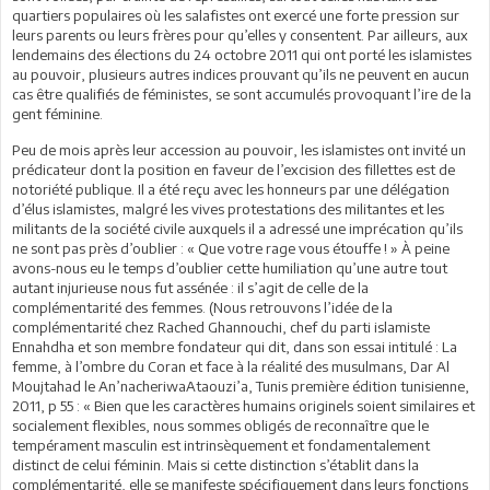
quartiers populaires où les salafistes ont exercé une forte pression sur
leurs parents ou leurs frères pour qu’elles y consentent. Par ailleurs, aux
lendemains des élections du 24 octobre 2011 qui ont porté les islamistes
au pouvoir, plusieurs autres indices prouvant qu’ils ne peuvent en aucun
cas être qualifiés de féministes, se sont accumulés provoquant l’ire de la
gent féminine.
Peu de mois après leur accession au pouvoir, les islamistes ont invité un
prédicateur dont la position en faveur de l’excision des fillettes est de
notoriété publique. Il a été reçu avec les honneurs par une délégation
d’élus islamistes, malgré les vives protestations des militantes et les
militants de la société civile auxquels il a adressé une imprécation qu’ils
ne sont pas près d’oublier : « Que votre rage vous étouffe ! » À peine
avons-nous eu le temps d’oublier cette humiliation qu’une autre tout
autant injurieuse nous fut assénée : il s’agit de celle de la
complémentarité des femmes. (Nous retrouvons l’idée de la
complémentarité chez Rached Ghannouchi, chef du parti islamiste
Ennahdha et son membre fondateur qui dit, dans son essai intitulé : La
femme, à l’ombre du Coran et face à la réalité des musulmans, Dar Al
Moujtahad le An’nacheriwaAtaouzi’a, Tunis première édition tunisienne,
2011, p 55 : « Bien que les caractères humains originels soient similaires et
socialement flexibles, nous sommes obligés de reconnaître que le
tempérament masculin est intrinsèquement et fondamentalement
distinct de celui féminin. Mais si cette distinction s’établit dans la
complémentarité, elle se manifeste spécifiquement dans leurs fonctions