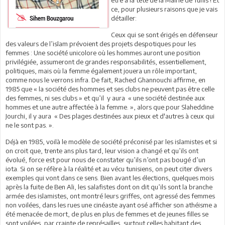
ce, pour plusieurs raisons que je vais
détailler:
Ceux qui se sont érigés en défenseur
des valeurs de l’islam prévoient des projets despotiques pour les
femmes : Une société unicolore où les hommes auront une position
privilégiée, assumeront de grandes responsabilités, essentiellement,
politiques, mais où la femme également jouera un rôle important,
comme nous le verrons infra. De fait, Rached Ghannouchi affirme, en
1985 que « la société des hommes et ses clubs ne peuvent pas être celle
des femmes, ni ses clubs » et qu’il y aura « une société destinée aux
hommes et une autre affectée à la femme. », alors que pour Slaheddine
Jourchi, il y aura « Des plages destinées aux pieux et d'autres à ceux qui
ne le sont pas. ».
Déjà en 1985, voilà le modèle de société préconisé par les islamistes et si
on croit que, trente ans plus tard, leur vision a changé et qu’ils ont
évolué, force est pour nous de constater qu’ils n’ont pas bougé d’un
iota. Si on se réfère à la réalité et au vécu tunisiens, on peut citer divers
exemples qui vont dans ce sens. Bien avant les élections, quelques mois
après la fuite de Ben Ali, les salafistes dont on dit qu’ils sont la branche
armée des islamistes, ont montré leurs griffes, ont agressé des femmes
non voilées, dans les rues une cinéaste ayant osé afficher son athéisme a
été menacée de mort, de plus en plus de femmes et de jeunes filles se
sont voilées, par crainte de représailles, surtout celles habitant des