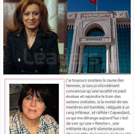
J’ai toujours soutenu la cause des
femmes, je suis profondément
convaincue qu’une société ne peut
évoluer et rejoindre le train des
nations civilisées, si la moitié de ses
membres est humiliée, reléguée à un
rang inférieur, et réifiée ! Cependant,
ce qui me dérange aujourd’hui c’est
de voir qu’une « femme », une
militante du parti islamiste puisse
être à la tête de la Mairie de Tunis ! Et