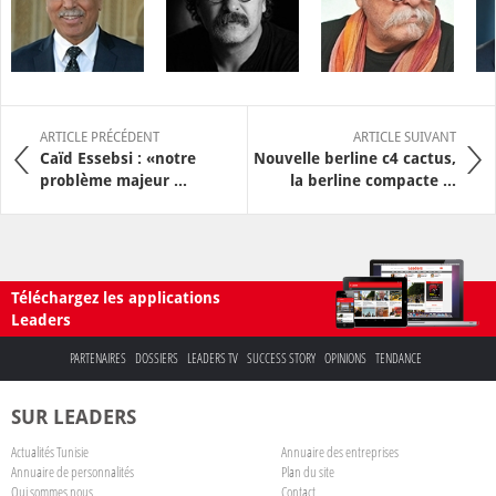
ARTICLE PRÉCÉDENT
ARTICLE SUIVANT
Caïd Essebsi : «notre
Nouvelle berline c4 cactus,
problème majeur ...
la berline compacte ...
Téléchargez les applications
Leaders
PARTENAIRES
DOSSIERS
LEADERS TV
SUCCESS STORY
OPINIONS
TENDANCE
SUR LEADERS
Actualités Tunisie
Annuaire des entreprises
Annuaire de personnalités
Plan du site
Qui sommes nous
Contact