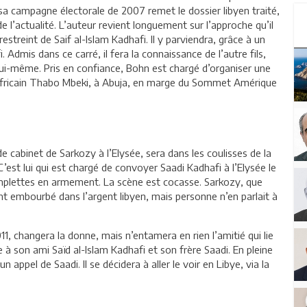
sa campagne électorale de 2007 remet le dossier libyen traité,
e l’actualité. L’auteur revient longuement sur l’approche qu’il
streint de Saif al-Islam Kadhafi. Il y parviendra, grâce à un
dmis dans ce carré, il fera la connaissance de l’autre fils,
 lui-même. Pris en confiance, Bohn est chargé d’organiser une
-africain Thabo Mbeki, à Abuja, en marge du Sommet Amérique
e cabinet de Sarkozy à l’Elysée, sera dans les coulisses de la
’est lui qui est chargé de convoyer Saadi Kadhafi à l’Elysée le
mplettes en armement. La scène est cocasse. Sarkozy, que
nt embourbé dans l’argent libyen, mais personne n’en parlait à
11, changera la donne, mais n’entamera en rien l’amitié qui lie
le à son ami Saïd al-Islam Kadhafi et son frère Saadi. En pleine
appel de Saadi. Il se décidera à aller le voir en Libye, via la