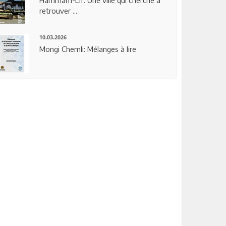
Hammam-Lif: Une ville qui cherche à
retrouver ...
10.03.2026
Mongi Chemli: Mélanges à lire