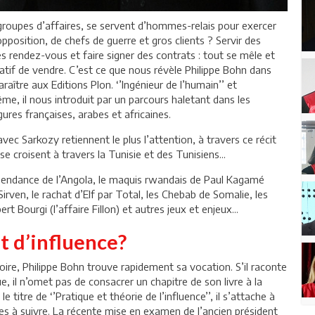
groupes d’affaires, se servent d’hommes-relais pour exercer
opposition, de chefs de guerre et gros clients ? Servir des
s rendez-vous et faire signer des contrats : tout se mêle et
atif de vendre. C’est ce que nous révèle Philippe Bohn dans
raître aux Editions Plon. ‘’Ingénieur de l’humain’’ et
ême, il nous introduit par un parcours haletant dans les
igures françaises, arabes et africaines.
avec Sarkozy retiennent le plus l’attention, à travers ce récit
 croisent à travers la Tunisie et des Tunisiens...
ndépendance de l’Angola, le maquis rwandais de Paul Kagamé
Sirven, le rachat d’Elf par Total, les Chebab de Somalie, les
t Bourgi (l’affaire Fillon) et autres jeux et enjeux...
 d’influence?
re, Philippe Bohn trouve rapidement sa vocation. S’il raconte
, il n’omet pas de consacrer un chapitre de son livre à la
 titre de ‘’Pratique et théorie de l’influence’’, il s’attache à
es à suivre. La récente mise en examen de l’ancien président