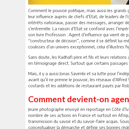
Comment le pouvoir politique, mais aussi les grands 
leur influence auprès de chefs d’Etat, de leaders de l’
intérêts nationaux, passer des messages, arranger de
s’entremêle. La raison d’Etat se confond avec l’impér
son livre Profession : Agent d’influence qui vient de pa
‘’constructeur de décision’’, comme il se définit lui-m
coulisses d’un univers exceptionnel, celui d’illustres f
Sans doute, les Kadhafi père et fils et leurs relations 
en témoignage direct. Surtout que certains passages se
Mais, il y a aussi Jonas Savimbi et sa lutte pour l’i
avant qu’il ne prenne le pouvoir, les réseaux d’Alfred 
costards et les additions de restaurant payés par Rober
Comment devient-on agent
Jeune photographe envoyé en reportage en Côte d’Ivoi
nombre de ses actions en France et surtout en Afrique
transmission du savoir et du savoir-faire acquis. Sous le
conceptualiser la démarche et définir ses bonnes règl