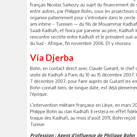
français Nicolas Sarkozy au sujet du financement de 
entre autres, par Philippe Bohn, sous les projecteurs d
organise patiemment pour s’introduire dans le cercle re
ami intime – Tunisien — du fils de Mouammar Kadhafi. A
Saadi Kadhafi, et finira par parvenir au père, Kadhafi
rencontre secrète entre Kadhafi et le président sud
du Sud - Afrique, fin novembre 2006. Et y réussira.
Via Djerba
Bohn, en contact direct avec Claude Guéant, le chef d
visite de Kadhafi à Paris du 10 au 15 décembre 2007. C
7 décembre 2007, pour faire auprès de Guéant les e
Bohn connaît bien, de longue date, est déjà pleineme
l’époque.
L’intervention militaire française en Libye, en mars 20
Philippe Bohn au clan Kadhafi. Il restera en effet fidè
traque des Kadhafi, au mois d’août 2011, Bohn reçoit un 
Tunisie.
Profession : Agent d’influence de Philippe Bohn