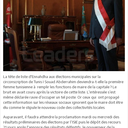
La tête de liste d'Ennahdha aux élections municipales sur la
circonscription de Tunis I Souad Abderrahim deviendra-t-elle la première
femme tunisienne à remplir les fonctions de maire de la capitale ? Le
bruit en avait couru après la victoire de cette liste. L’intéressée s’est
même déclarée ravie d’occuper un tel poste. Or ceux qui ont propagé
cette information sur les réseaux sociaux ignorent que le maire doit être
élu comme le stipule le nouveau code des collectivités locales.
Auparavant, il faudra attendre la proclamation mardi ou mercredi des
résultats préliminaires des élections par l’ISIE puis le dépôt des recours.
21 jours après l'annonce des résultats définitifs, le gouverneur de la