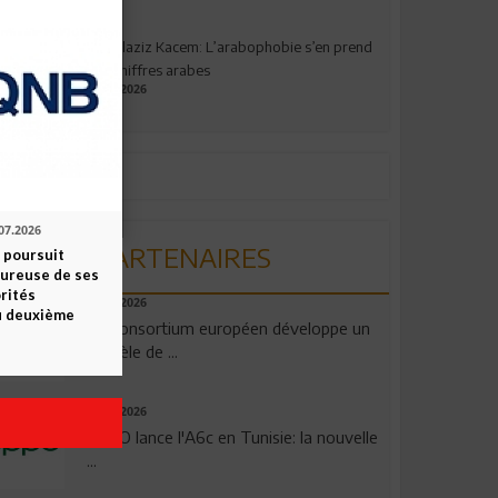
Abdelaziz Kacem: L’arabophobie s’en prend
aux chiffres arabes
09.07.2026
07.2026
PARTENAIRES
 poursuit
oureuse de ses
orités
06.08.2026
u deuxième
Un consortium européen développe un
modèle de ...
04.08.2026
OPPO lance l'A6c en Tunisie: la nouvelle
...