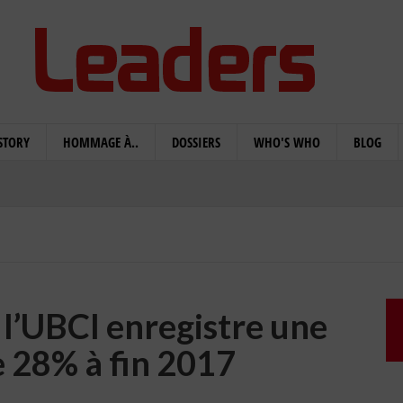
STORY
HOMMAGE À..
DOSSIERS
WHO'S WHO
BLOG
 l’UBCI enregistre une
e 28% à fin 2017