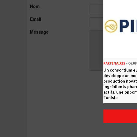
Nom
Email
Message
PARTENAIRES
- 06.08
Un consortium e
développe un mo
production novat
ingrédients pha
actifs, une oppor
Tunisie