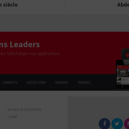
 siècle
Abde
ons Leaders
ez télécharger nos applications
LEADERS TV
SUCCESS STORY
OPINIONS
TENDANCE
Annuaire de personnalités
Contact