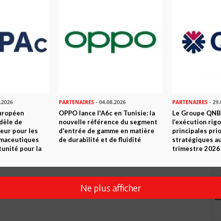
.2026
PARTENAIRES
- 04.08.2026
PARTENAIRES
- 29.
uropéen
OPPO lance l'A6c en Tunisie: la
Le Groupe QNB
dèle de
nouvelle référence du segment
l’exécution rig
Envoyer
eur pour les
d'entrée de gamme en matière
principales pri
rmaceutiques
de durabilité et de fluidité
stratégiques a
tunité pour la
trimestre 2026
Ne plus afficher