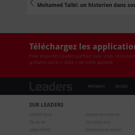
Mohamed Talbi: un historien dans son
Téléchargez les applicati
Pour emporter Leaders partout avec vous, vous pouv
gratuites sur le « store » de votre appareil.
PARTENAIRES
DOSSIERS
SUR LEADERS
Actualités Tunisie
Annuaire des entreprises
Plan du site
Qui sommes nous
Leaders Mobile
Abonnez-vous au mensuel