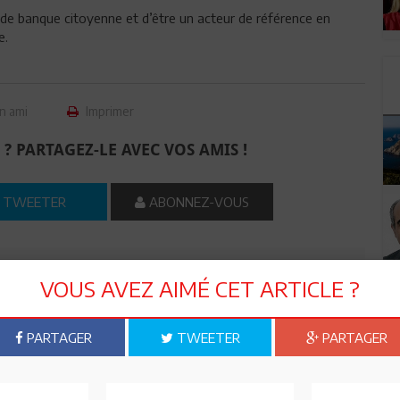
n de banque citoyenne et d’être un acteur de référence en
e.
n ami
Imprimer
 ? PARTAGEZ-LE AVEC VOS AMIS !
TWEETER
ABONNEZ-VOUS
R CET ARTICLE
VOUS AVEZ AIMÉ CET ARTICLE ?
0
Commentaires
PARTAGER
TWEETER
PARTAGER
Commenter