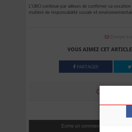
L’UBCI continue par ailleurs de confirmer sa vocatio
matière de responsabilité sociale et environnemental
Envoyer à u
VOUS AIMEZ CET ARTICLE
PARTAGER
COMMENTE
Ecrire un commentaire