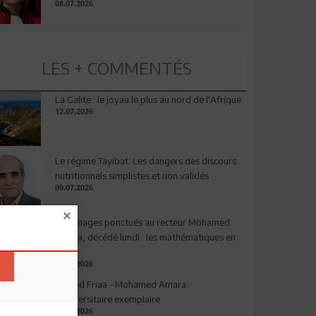
08.07.2026
LES + COMMENTÉS
La Galite : le joyau le plus au nord de l'Afrique
12.07.2026
Le régime Tayibat: Les dangers des discours
nutritionnels simplistes et non validés
09.07.2026
Hommages ponctués au recteur Mohamed
Amara, décédé lundi : les mathématiques en
deuil
03.08.2026
Ahmed Friaa - Mohamed Amara:
l’Universitaire exemplaire
04.08.2026