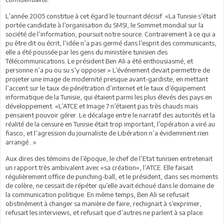
L’année 2005 constitue à cet égard le tournant décisif. «La Tunisie s’était
portée candidate à l’organisation du SMSI, le Sommet mondial sur la
société de l’information, poursuit notre source. Contrairement à ce qui a
pu être dit ou écrit, l’idée n’a pas germé dans l’esprit des communicants,
elle a été poussée par les gens du ministère tunisien des
Télécommunications. Le président Ben Ali a été enthousiasmé, et
personne n’a pu ou su s’y opposer.» L’événement devait permettre de
projeter une image de modernité presque avant-gardiste, en mettant
l’accent sur le taux de pénétration d’internet et le taux d’équipement
informatique de la Tunisie, qui étaient parmi les plus élevés des pays en
développement. «L’ATCE et Image 7 n’étaient pas très chauds mais
pensaient pouvoir gérer. Le décalage entre le narratif des autorités et la
réalité de la censure en Tunisie était trop important, l’opération a viré au
fiasco, et l’agression du journaliste de Libération n’a évidemment rien
arrangé…»
Aux dires des témoins de l’époque, le chef de l’Etat tunisien entretenait
un rapport très ambivalent avec «sa création», l’ATCE. Elle faisait
régulièrement office de punching-ball, et le président, dans ses moments
de colère, ne cessait de répéter qu’elle avait échoué dans le domaine de
la communication politique. En même temps, Ben Ali se refusait
obstinément à changer sa manière de faire, rechignait à s’exprimer,
refusait les interviews, et refusait que d’autres ne parlent à sa place.