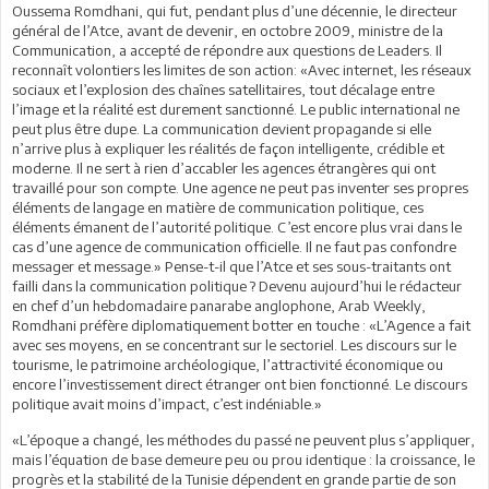
Oussema Romdhani, qui fut, pendant plus d’une décennie, le directeur
général de l’Atce, avant de devenir, en octobre 2009, ministre de la
Communication, a accepté de répondre aux questions de Leaders. Il
reconnaît volontiers les limites de son action: «Avec internet, les réseaux
sociaux et l’explosion des chaînes satellitaires, tout décalage entre
l’image et la réalité est durement sanctionné. Le public international ne
peut plus être dupe. La communication devient propagande si elle
n’arrive plus à expliquer les réalités de façon intelligente, crédible et
moderne. Il ne sert à rien d’accabler les agences étrangères qui ont
travaillé pour son compte. Une agence ne peut pas inventer ses propres
éléments de langage en matière de communication politique, ces
éléments émanent de l’autorité politique. C’est encore plus vrai dans le
cas d’une agence de communication officielle. Il ne faut pas confondre
messager et message.» Pense-t-il que l’Atce et ses sous-traitants ont
failli dans la communication politique ? Devenu aujourd’hui le rédacteur
en chef d’un hebdomadaire panarabe anglophone, Arab Weekly,
Romdhani préfère diplomatiquement botter en touche : «L’Agence a fait
avec ses moyens, en se concentrant sur le sectoriel. Les discours sur le
tourisme, le patrimoine archéologique, l’attractivité économique ou
encore l’investissement direct étranger ont bien fonctionné. Le discours
politique avait moins d’impact, c’est indéniable.»
«L’époque a changé, les méthodes du passé ne peuvent plus s’appliquer,
mais l’équation de base demeure peu ou prou identique : la croissance, le
progrès et la stabilité de la Tunisie dépendent en grande partie de son