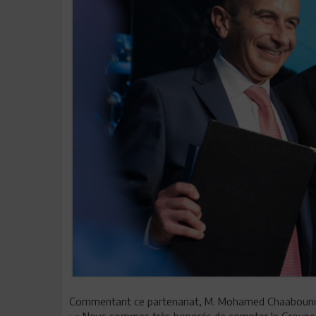
Commentant ce partenariat, M. Mohamed Chaabouni, P
: « Nous sommes très honorés de compter le Groupe 