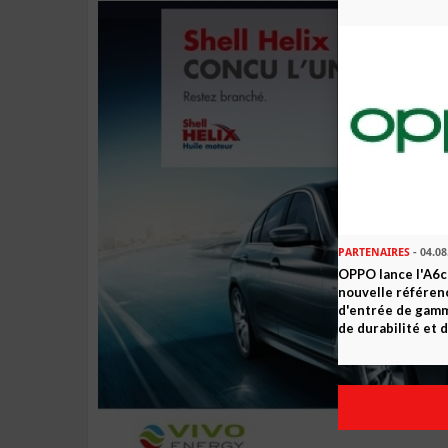
PARTENAIRES
- 04.08
OPPO lance l'A6c 
nouvelle référe
d'entrée de gam
de durabilité et d