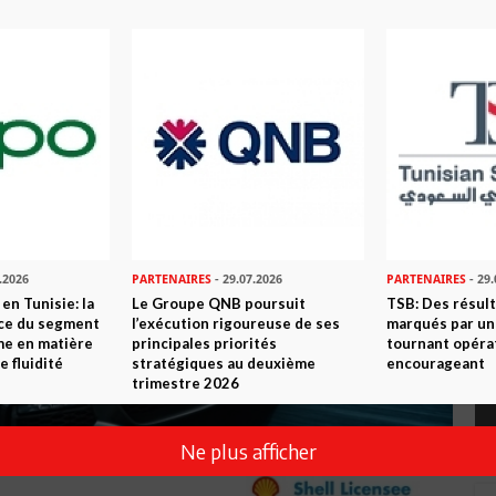
.2026
PARTENAIRES
- 29.07.2026
PARTENAIRES
- 29.
en Tunisie: la
Le Groupe QNB poursuit
TSB: Des résul
nce du segment
l’exécution rigoureuse de ses
marqués par un
me en matière
principales priorités
tournant opéra
e fluidité
stratégiques au deuxième
encourageant
trimestre 2026
Ne plus afficher