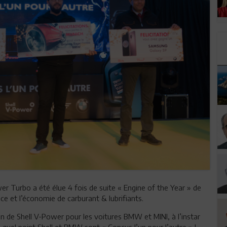
r Turbo a été élue 4 fois de suite « Engine of the Year » de
e et l’économie de carburant & lubrifiants.
n de Shell V-Power pour les voitures BMW et MINI, à l’instar
e à quel point Shell et BMW sont « Conçus l’un pour l’autre » !