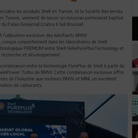
rcialise les produits Shell en Tunisie, et la Société Ben Jemâa
 Tunisie, viennent de lancer un nouveau partenariat baptisé
r du Palais EnnejmaEzzahra à Sidi Bousaïd.
 l’utilisation exclusive des lubrifiants BMW
 conçus conjointement dans les laboratoires de Shell
echnologique PREMIUM entre Shell HelixPurePlusTechnology et
e recherche et développement.
 combinaison entre la technologie PurePlus de Shell à partir du
&TwinPower Turbo de BMW. Cette combinaison exclusive offre
levés de l’industrie aux moteurs BMW et MINI, un excellent
ation de carburants.