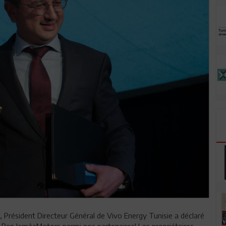
résident Directeur Général de Vivo Energy Tunisie a déclaré
Ben JemâaMotors parmi nos partenaires! Les propriétaires