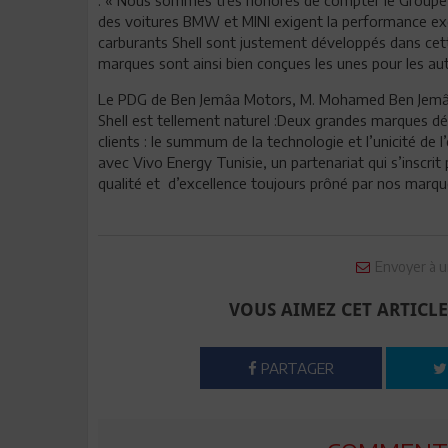
des voitures BMW et MINI exigent la performance except
carburants Shell sont justement développés dans cette
marques sont ainsi bien conçues les unes pour les au
Le PDG de Ben Jemâa Motors, M. Mohamed Ben Jemâa a
Shell est tellement naturel :Deux grandes marques dési
clients : le summum de la technologie et l’unicité de 
avec Vivo Energy Tunisie, un partenariat qui s’inscri
qualité et d’excellence toujours prôné par nos marqu
Envoyer à u
VOUS AIMEZ CET ARTICLE
PARTAGER