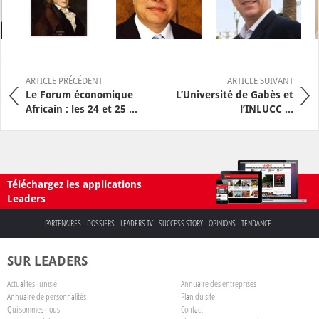
ARTICLE PRÉCÉDENT
ARTICLE SUIVANT
Le Forum économique
L’Université de Gabès et
Africain : les 24 et 25 ...
l’INLUCC ...
Téléchargez les applications
Leaders
PARTENAIRES
DOSSIERS
LEADERS TV
SUCCESS STORY
OPINIONS
TENDANCE
SUR LEADERS
Actualités Tunisie
Annuaire des entreprises
Annuaire de personnalités
Plan du site
Qui sommes nous
Contact