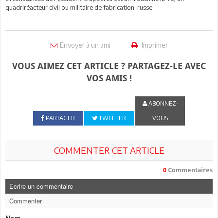
quadriréacteur civil ou militaire de fabrication russe.
Envoyer à un ami
Imprimer
VOUS AIMEZ CET ARTICLE ? PARTAGEZ-LE AVEC
VOS AMIS !
ABONNEZ-
PARTAGER
TWEETER
VOUS
COMMENTER CET ARTICLE
0
Commentaires
Ecrire un commentaire
Commenter
Nom