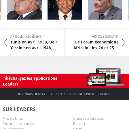
ARTICLE PRÉCÉDENT
ARTICLE SUIVANT
Tunis en avril 1938, Deir
Le Forum économique
Yassine en avril 1948, ...
Africain : les 24 et 25 ...
Téléchargez les applications
Leaders
PARTENAIRES
DOSSIERS
LEADERS TV
SUCCESS STORY
OPINIONS
TENDANCE
SUR LEADERS
Actualités Tunisie
Annuaire des entreprises
Annuaire de personnalités
Plan du site
Qui sommes nous
Contact