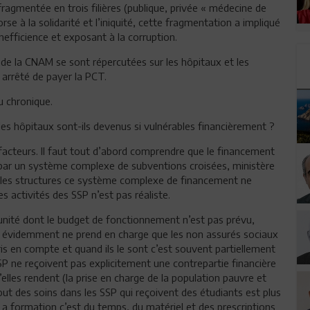
fragmentée en trois filières (publique, privée « médecine de
e à la solidarité et l’iniquité, cette fragmentation a impliqué
efficience et exposant à la corruption.
 de la CNAM se sont répercutées sur les hôpitaux et les
 arrêté de payer la PCT.
u chronique.
les hôpitaux sont-ils devenus si vulnérables financièrement ?
rs facteurs. Il faut tout d’abord comprendre que le financement
é par un système complexe de subventions croisées, ministère
es les structures ce système complexe de financement ne
 activités des SSP n’est pas réaliste.
’unité dont le budget de fonctionnement n’est pas prévu,
i évidemment ne prend en charge que les non assurés sociaux
is en compte et quand ils le sont c’est souvent partiellement
SP ne reçoivent pas explicitement une contrepartie financière
’elles rendent (la prise en charge de la population pauvre et
out des soins dans les SSP qui reçoivent des étudiants est plus
 La formation c’est du temps, du matériel et des prescriptions