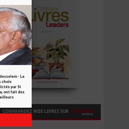
esselem - La
s choix
ctés par Si
 ont fait des
eilleurs
COMMANDEZ NOS LIVRES SUR