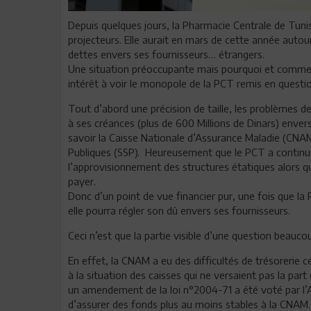
Depuis quelques jours, la Pharmacie Centrale de Tuni
projecteurs. Elle aurait en mars de cette année autou
dettes envers ses fournisseurs… étrangers.
Une situation préoccupante mais pourquoi et comment
intérêt à voir le monopole de la PCT remis en questio
Tout d’abord une précision de taille, les problèmes de
à ses créances (plus de 600 Millions de Dinars) envers 
savoir la Caisse Nationale d’Assurance Maladie (CNAM)
Publiques (SSP). Heureusement que le PCT a continu
l’approvisionnement des structures étatiques alors qu’
payer.
Donc d’un point de vue financier pur, une fois que la
elle pourra régler son dû envers ses fournisseurs.
Ceci n’est que la partie visible d’une question beauc
En effet, la CNAM a eu des difficultés de trésorerie ce
à la situation des caisses qui ne versaient pas la par
un amendement de la loi n°2004-71 a été voté par l’
d’assurer des fonds plus au moins stables à la CNAM. L