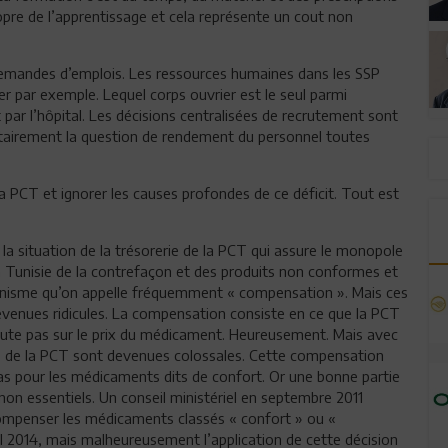
opre de l’apprentissage et cela représente un cout non
 demandes d’emplois. Les ressources humaines dans les SSP
er par exemple. Lequel corps ouvrier est le seul parmi
par l’hôpital. Les décisions centralisées de recrutement sont
ntairement la question de rendement du personnel toutes
la PCT et ignorer les causes profondes de ce déficit. Tout est
 la situation de la trésorerie de la PCT qui assure le monopole
a Tunisie de la contrefaçon et des produits non conformes et
canisme qu’on appelle fréquemment « compensation ». Mais ces
evenues ridicules. La compensation consiste en ce que la PCT
ercute pas sur le prix du médicament. Heureusement. Mais avec
tes de la PCT sont devenues colossales. Cette compensation
pas pour les médicaments dits de confort. Or une bonne partie
 essentiels. Un conseil ministériel en septembre 2011
 compenser les médicaments classés « confort » ou «
ril 2014, mais malheureusement l’application de cette décision