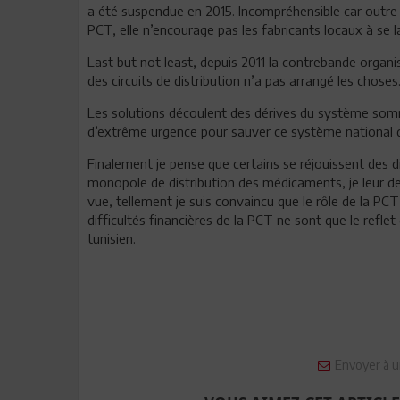
a été suspendue en 2015. Incompréhensible car outre 
PCT, elle n’encourage pas les fabricants locaux à se
Last but not least, depuis 2011 la contrebande organ
des circuits de distribution n’a pas arrangé les choses
Les solutions découlent des dérives du système somm
d’extrême urgence pour sauver ce système national 
Finalement je pense que certains se réjouissent des di
monopole de distribution des médicaments, je leur dem
vue, tellement je suis convaincu que le rôle de la PC
difficultés financières de la PCT ne sont que le ref
tunisien.
Envoyer à u