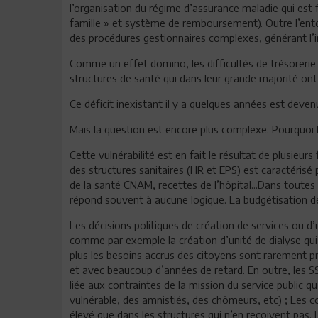
l’organisation du régime d’assurance maladie qui est 
famille » et système de remboursement). Outre l’entors
des procédures gestionnaires complexes, générant l’in
Comme un effet domino, les difficultés de trésorerie
structures de santé qui dans leur grande majorité ont
Ce déficit inexistant il y a quelques années est deven
Mais la question est encore plus complexe. Pourquoi 
Cette vulnérabilité est en fait le résultat de plusieu
des structures sanitaires (HR et EPS) est caractéris
de la santé CNAM, recettes de l’hôpital...Dans tout
répond souvent à aucune logique. La budgétisation des
Les décisions politiques de création de services ou d
comme par exemple la création d’unité de dialyse qu
plus les besoins accrus des citoyens sont rarement pr
et avec beaucoup d’années de retard. En outre, les S
liée aux contraintes de la mission du service public qu
vulnérable, des amnistiés, des chômeurs, etc) ; Les c
élevé que dans les structures qui n’en reçoivent pas.