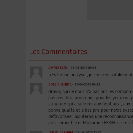
Les Commentaires
AMINE SLIM
- 11-04-2018 09:13
très bonne analyse , je souscris totalement 
ADEL CHEHIDA
- 11-04-2018 09:23
Bravo, qui de nous n'a pas pris les comprimé
pas mis de la pommade pour les yeux ou qui
structure qui a su livrer aux hoptiaux , au
bonne qualité et à bas pris pour notre syst
défavorisée j'ajouterais une reconnaissances
précisement le dr Mohamed FEKIH. certe il f
FEHMI BRAHAM
- 12-04-2018 15:21