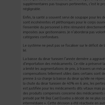
supplémentaires pas toujours pertinentes, c’est le pr
négligeable.
Enfin, la santé a souvent servi de soupape pour les
sont incohérentes et pléthoriques pour le corps ouvri
l’ensemble du personnel à être rémunéré directement 
imposées aux gestionnaires. Je n’aborderai pas volo
catégories confondues.
Le système ne peut pas se focaliser sur le déficit de 
lié.
La baisse du dinar tunisien l’année dernière a aggravé
d’importation des médicaments. Ce rôle a préservé l
a limité les augmentations de prix, à travers un mé
compensations tellement utiles dans certains sont d
prenne à sa charge la baisse du dinar qu’elle ne rép
la chute du dinar tunisien de 40% en 6 ans, les per
est justifiée pour les médicaments dits vitaux mais 
des produits compensés concerne des médicaments non
présidé par Mr Beji Caïd Essebsi a décidé de ne plus
intermédiaire ». Cette décision a été réactivée en av