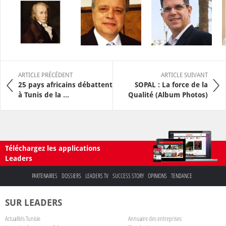
ARTICLE PRÉCÉDENT
ARTICLE SUIVANT
25 pays africains débattent
SOPAL : La force de la
à Tunis de la ...
Qualité (Album Photos)
Téléchargez les applications
Leaders
PARTENAIRES
DOSSIERS
LEADERS TV
SUCCESS STORY
OPINIONS
TENDANCE
SUR LEADERS
Actualités Tunisie
Annuaire des entreprises