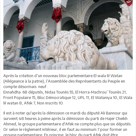
Après la création d’un nouveau bloc parlementaire El wala lil Watan
(Allégeance à la patrie), l’Assemblée des Représentants du Peuple en
compte désormais neuf :
Ennahdha 68 députés, Nidaa Tounès 55, El Horra-Machrou’ Tounès 21,
Front Populaire 15, Bloc Démocratique 12, UPL 11, El Wataniya 10, El Wala
lil watan 8, Afek 7, Non inscrits 10.
Il est à noter qu'après la démission ce mardi du député Ali Bannour qui
survient 48 heures à peine après la démission du parti de Hajer Cheikh
Ahmed, le groupe parlementaire d'Afek ne compte plus que six députés.
Or selon le règlement intérieur, il en faut au minimum 7 pour former un
groupe parlementaire. En principe, le bloc du parti Afek doit être