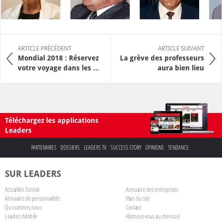
ARTICLE PRÉCÉDENT
ARTICLE SUIVANT
Mondial 2018 : Réservez
La grève des professeurs
votre voyage dans les ...
aura bien lieu
Téléchargez les applications
Leaders
PARTENAIRES
DOSSIERS
LEADERS TV
SUCCESS STORY
OPINIONS
TENDANCE
SUR LEADERS
Actualités Tunisie
Annuaire des entreprises
Annuaire de personnalités
Plan du site
Qui sommes nous
Contact
Leaders Mobile
Abonnez-vous au mensuel