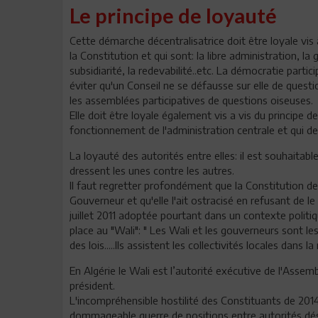
Le principe de loyauté
Cette démarche décentralisatrice doit être loyale vis 
la Constitution et qui sont: la libre administration, l
subsidiarité, la redevabilité..etc. La démocratie part
éviter qu'un Conseil ne se défausse sur elle de quest
les assemblées participatives de questions oiseuses.
Elle doit être loyale également vis a vis du principe d
fonctionnement de l'administration centrale et qui de
La loyauté des autorités entre elles: il est souhaitabl
dressent les unes contre les autres.
Il faut regretter profondément que la Constitution de
Gouverneur et qu'elle l'ait ostracisé en refusant de l
juillet 2011 adoptée pourtant dans un contexte politiq
place au "Wali": " Les Wali et les gouverneurs sont le
des lois.....Ils assistent les collectivités locales dans
En Algérie le Wali est l’autorité exécutive de l'Assem
président.
L'incompréhensible hostilité des Constituants de 2014
dommageable guerre de positions entre autorités dési