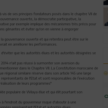
à vis de ses principes fondateurs posés dans le chapitre VII de
a gouvernance ouverte, la démocratie participative, la
icipative par exemple implique des mécanismes très précis pour
ions gênantes et éviter qu'on en vienne à engorger
e la gouvernance ouverte et qui retentira peut être sur le
vrait en améliorer les performances.
e d'éviter que les autorités élues et les autorités désignées se
 2014 n'ait pas réussi à surmonter son aversion du
e mentionner dans le Chapitre VII. La Constitution marocaine de
ue régional similaire réserve dans son article 145 une large
s représentants de l'Etat et sont responsables de l’exécution
 la réalisation de leurs programmes"
blée populaire de Wilaya élue et qui élit pourtant son
 à l'endroit du gouverneur risque d'aboutir à une
gnées représentant l'Etat et autorités élues.