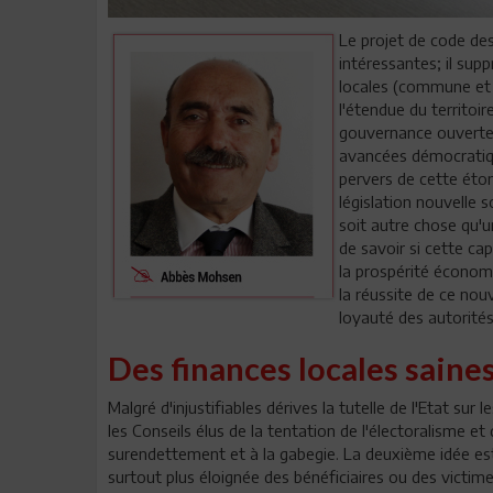
Le projet de code des
intéressantes; il sup
locales (commune et r
l'étendue du territoir
gouvernance ouverte e
avancées démocratiqu
pervers de cette éton
législation nouvelle 
soit autre chose qu'un
de savoir si cette ca
la prospérité économi
la réussite de ce nouv
loyauté des autorités 
Des finances locales saine
Malgré d'injustifiables dérives la tutelle de l'Etat sur l
les Conseils élus de la tentation de l'électoralisme et
surendettement et à la gabegie. La deuxième idée est
surtout plus éloignée des bénéficiaires ou des victime