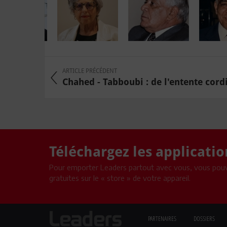
ARTICLE PRÉCÉDENT
Chahed - Tabboubi : de l'entente cordia
Téléchargez les applicati
Pour emporter Leaders partout avec vous, vous pouv
gratuites sur le « store » de votre appareil.
PARTENAIRES
DOSSIERS