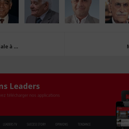
le à ...
ons Leaders
ez télécharger nos applications
LEADERS TV
SUCCESS STORY
OPINIONS
TENDANCE