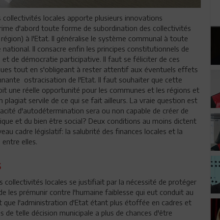
 collectivités locales apporte plusieurs innovations
prime d'abord toute forme de subordination des collectivités
égion) à l'Etat. Il généralise le système communal à toute
e national. Il consacre enfin les principes constitutionnels de
t de démocratie participative. Il faut se féliciter de ces
es tout en s'obligeant à rester attentif aux éventuels effets
nante ostracisation de l'Etat. Il faut souhaiter que cette
soit une réelle opportunité pour les communes et les régions et
 plagiat servile de ce qui se fait ailleurs. La vraie question est
pacité d'autodétermination sera ou non capable de créer de
que et du bien être social? Deux conditions au moins dictent
eau cadre législatif: la salubrité des finances locales et la
entre elles.
s
es collectivités locales se justifiait par la nécessité de protéger
 de les prémunir contre l'humaine faiblesse qui eut conduit au
 que l'administration d'Etat étant plus étoffée en cadres et
s de telle décision municipale a plus de chances d'être