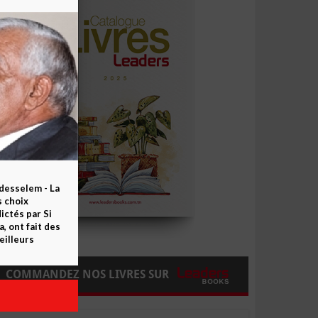
esselem - La
s choix
ctés par Si
 ont fait des
eilleurs
COMMANDEZ NOS LIVRES SUR