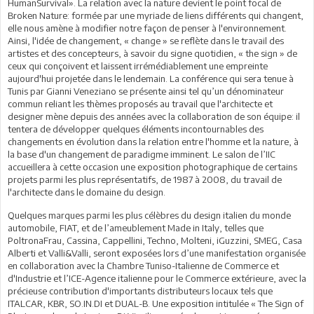
HumanSurvival». La relation avec la nature devient le point focal de
Broken Nature: formée par une myriade de liens différents qui changent,
elle nous amène à modifier notre façon de penser à l'environnement.
Ainsi, l'idée de changement, « change » se reflète dans le travail des
artistes et des concepteurs, à savoir du signe quotidien, « the sign » de
ceux qui conçoivent et laissent irrémédiablement une empreinte
aujourd'hui projetée dans le lendemain. La conférence qui sera tenue à
Tunis par Gianni Veneziano se présente ainsi tel qu’un dénominateur
commun reliant les thèmes proposés au travail que l'architecte et
designer mène depuis des années avec la collaboration de son équipe: il
tentera de développer quelques éléments incontournables des
changements en évolution dans la relation entre l'homme et la nature, à
la base d'un changement de paradigme imminent. Le salon de l’IIC
accueillera à cette occasion une exposition photographique de certains
projets parmi les plus représentatifs, de 1987 à 2008, du travail de
l'architecte dans le domaine du design.
Quelques marques parmi les plus célèbres du design italien du monde
automobile, FIAT, et de l’ameublement Made in Italy, telles que
PoltronaFrau, Cassina, Cappellini, Techno, Molteni, iGuzzini, SMEG, Casa
Alberti et Valli&Valli, seront exposées lors d’une manifestation organisée
en collaboration avec la Chambre Tuniso-Italienne de Commerce et
d'Industrie et l’ICE-Agence italienne pour le Commerce extérieure, avec la
précieuse contribution d'importants distributeurs locaux tels que
ITALCAR, KBR, SO.IN.DI et DUAL-B. Une exposition intitulée « The Sign of