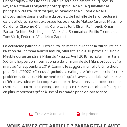
Photography » de Luciana Di Virgilio sera également inaugurée: un
voyage à travers l'objectif photographique de quelques-uns des
principaux créateurs d'images, en témoignage du rôle clé de la
photographie dans la culture du projet, de l'échelle de l'architecture à
celle de l'objet. Seront exposées les œuvres de Matteo Cirenei, Massimo
Gardone, Giacomo Giannini, Carlo Lavatori, Efrem Raimondi, Omar
Sartor, Delfino Sisto Legnani, Valentina Sommariva, Emilio Tremolada,
Tom Vack, Federico Villa, Miro Zagnoli.
La deuxième Journée du Design italien met en évidence la durabilité et la
relation de l'homme avec la nature, ouvrant la voie au prochain Salon du
Meuble qui se tiendra à Milan du 17 au 22 Avril 2018, et notamment à la
XXIIème Exposition Internationale de la Triennale de Milan, prévue du 1er
mars au 1er septembre 2019. Comme le suggère même le thème choisi
pour Dubaï 2020 «Connectingminds, creating the future», la solution aux
problèmes de la planète ne peut mûrir qu’à travers la collaboration entre
différentes cultures, la coopération entre les nations et la connexion des
esprits dans un brainstorming continu pour réaliser des objectifs de plus
en plus importants grâce à une plus grande prise de conscience.
Envoyer à un ami
Imprimer
VOUS AIMEZ CET ARTICLE ? PARTAGEZ-LE AVEC