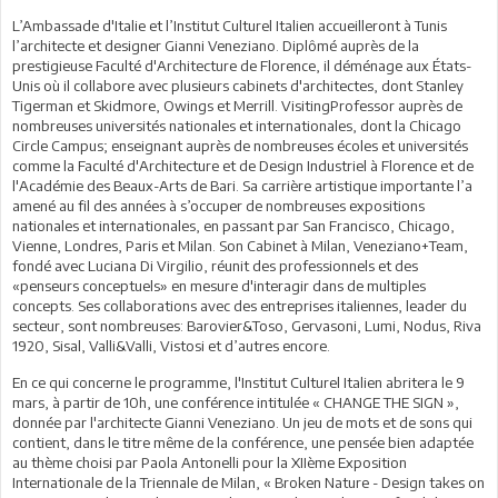
L’Ambassade d'Italie et l’Institut Culturel Italien accueilleront à Tunis
l’architecte et designer Gianni Veneziano. Diplômé auprès de la
prestigieuse Faculté d'Architecture de Florence, il déménage aux États-
Unis où il collabore avec plusieurs cabinets d'architectes, dont Stanley
Tigerman et Skidmore, Owings et Merrill. VisitingProfessor auprès de
nombreuses universités nationales et internationales, dont la Chicago
Circle Campus; enseignant auprès de nombreuses écoles et universités
comme la Faculté d'Architecture et de Design Industriel à Florence et de
l'Académie des Beaux-Arts de Bari. Sa carrière artistique importante l’a
amené au fil des années à s’occuper de nombreuses expositions
nationales et internationales, en passant par San Francisco, Chicago,
Vienne, Londres, Paris et Milan. Son Cabinet à Milan, Veneziano+Team,
fondé avec Luciana Di Virgilio, réunit des professionnels et des
«penseurs conceptuels» en mesure d'interagir dans de multiples
concepts. Ses collaborations avec des entreprises italiennes, leader du
secteur, sont nombreuses: Barovier&Toso, Gervasoni, Lumi, Nodus, Riva
1920, Sisal, Valli&Valli, Vistosi et d’autres encore.
En ce qui concerne le programme, l'Institut Culturel Italien abritera le 9
mars, à partir de 10h, une conférence intitulée « CHANGE THE SIGN »,
donnée par l'architecte Gianni Veneziano. Un jeu de mots et de sons qui
contient, dans le titre même de la conférence, une pensée bien adaptée
au thème choisi par Paola Antonelli pour la XIIème Exposition
Internationale de la Triennale de Milan, « Broken Nature - Design takes on