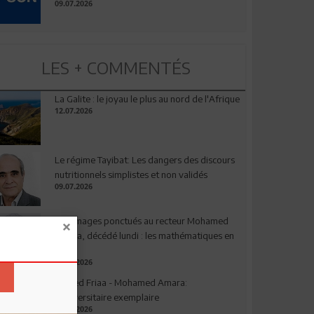
09.07.2026
LES + COMMENTÉS
La Galite : le joyau le plus au nord de l'Afrique
12.07.2026
Le régime Tayibat: Les dangers des discours
nutritionnels simplistes et non validés
09.07.2026
Hommages ponctués au recteur Mohamed
Amara, décédé lundi : les mathématiques en
deuil
03.08.2026
Ahmed Friaa - Mohamed Amara:
l’Universitaire exemplaire
04.08.2026