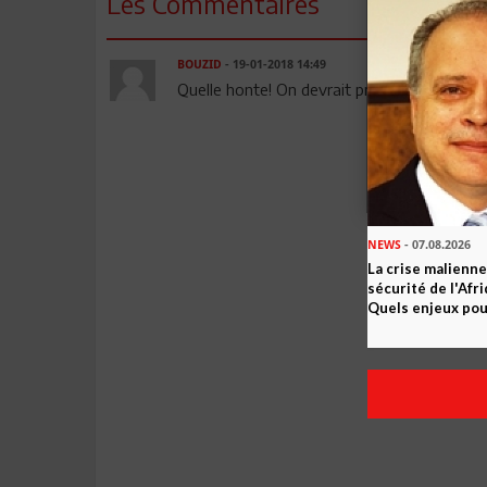
Les Commentaires
BOUZID
- 19-01-2018 14:49
Quelle honte! On devrait prendre tunisair s
NEWS
- 07.08.2026
La crise malienne
sécurité de l'Afr
Quels enjeux pour