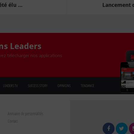
é élu ...
Lancement du
ons Leaders
ez télécharger nos applications
LEADERS TV
SUCCESS STORY
OPINIONS
TENDANCE
Annuaire de personnalités
Contact