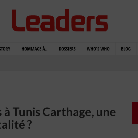
STORY
HOMMAGE À..
DOSSIERS
WHO'S WHO
BLOG
s à Tunis Carthage, une
alité ?