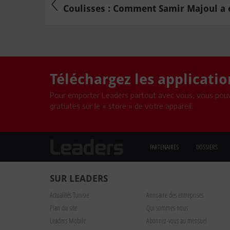
Coulisses : Comment Samir Majoul a ét
Téléchargez les applicati
Pour emporter Leaders partout avec vous, vous pouv
gratuites sur le « store » de votre appareil.
PARTENAIRES
DOSSIERS
SUR LEADERS
Actualités Tunisie
Annuaire des entreprises
Plan du site
Qui sommes nous
Leaders Mobile
Abonnez-vous au mensuel