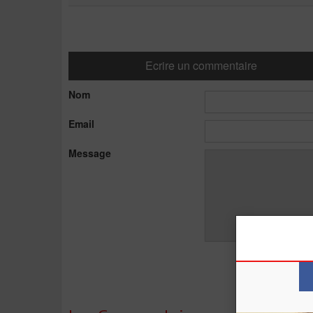
Ecrire un commentaire
Nom
Email
Message