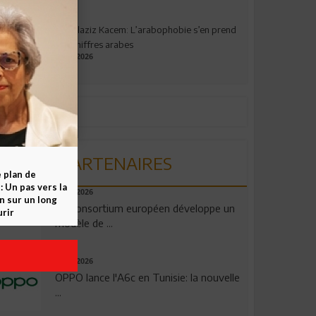
Abdelaziz Kacem: L’arabophobie s’en prend
aux chiffres arabes
09.07.2026
PARTENAIRES
e plan de
 Un pas vers la
06.08.2026
n sur un long
Un consortium européen développe un
rir
modèle de ...
04.08.2026
OPPO lance l'A6c en Tunisie: la nouvelle
...