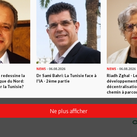
ans bagages.
NEWS
- 06.08.2026
NEWS
- 06.08.2026
 redessine la
Dr Sami Bahri: La Tunisie face à
Riadh Zghal - L
ique du Nord:
l'IA - 2ème partie
développement:
 la Tunisie?
décentralisatio
chemin à parcou
Ne plus afficher