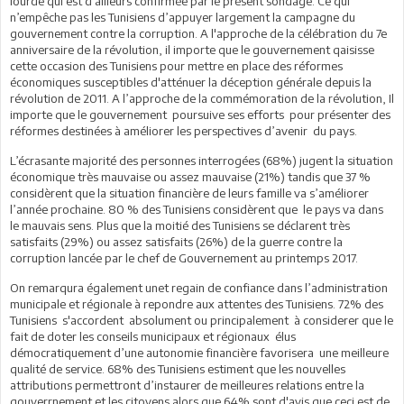
lourde qui est d'ailleurs confirmée par le présent sondage. Ce qui
n’empêche pas les Tunisiens d’appuyer largement la campagne du
gouvernement contre la corruption. A l'approche de la célébration du 7e
anniversaire de la révolution, il importe que le gouvernement qaisisse
cette occasion des Tunisiens pour mettre en place des réformes
économiques susceptibles d'atténuer la déception générale depuis la
révolution de 2011. A l’approche de la commémoration de la révolution, Il
importe que le gouvernement poursuive ses efforts pour présenter des
réformes destinées à améliorer les perspectives d’avenir du pays.
L’écrasante majorité des personnes interrogées (68%) jugent la situation
économique très mauvaise ou assez mauvaise (21%) tandis que 37 %
considèrent que la situation financière de leurs famille va s’améliorer
l’année prochaine. 80 % des Tunisiens considèrent que le pays va dans
le mauvais sens. Plus que la moitié des Tunisiens se déclarent très
satisfaits (29%) ou assez satisfaits (26%) de la guerre contre la
corruption lancée par le chef de Gouvernement au printemps 2017.
On remarqura également unet regain de confiance dans l’administration
municipale et régionale à repondre aux attentes des Tunisiens. 72% des
Tunisiens s'accordent absolument ou principalement à considerer que le
fait de doter les conseils municipaux et régionaux élus
démocratiquement d’une autonomie financière favorisera une meilleure
qualité de service. 68% des Tunisiens estiment que les nouvelles
attributions permettront d’instaurer de meilleures relations entre la
gouverrnement et les citoyens alors que 64% sont d'avis que ceci est de