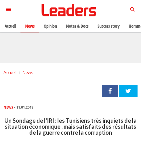
Accueil
News
Opinion
Notes & Docs
Success story
Homma
Accueil
News
NEWS
- 11.01.2018
Un Sondage de l'IRI : les Tunisiens très inquiets de la
situation économique , mais satisfaits des résultats
de la guerre contre la corruption