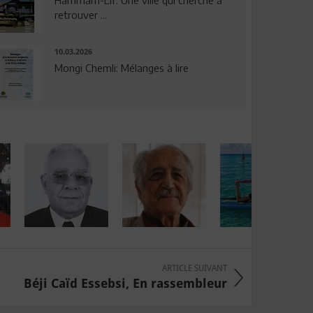
Hammam-Lif: Une ville qui cherche à
retrouver ...
10.03.2026
Mongi Chemli: Mélanges à lire
ARTICLE SUIVANT
Béji Caïd Essebsi, En rassembleur