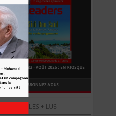
LEADERS N° 183 - AOÛT 2026 : EN KIOSQUE
b – Mohamed
ant
 et un compagnon
dans la
ABONNEZ-VOUS
 l’université
LES + LUS