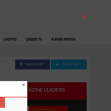
LIFESTYLE
LEADERS TV
ALBUMS PHOTOS
PARTAGER
TWEETER
MAGAZINE LEADERS