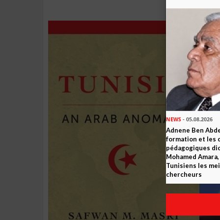
NEWS
- 05.08.2026
Adnene Ben Abde
formation et les 
pédagogiques dic
Mohamed Amara, o
Tunisiens les mei
chercheurs