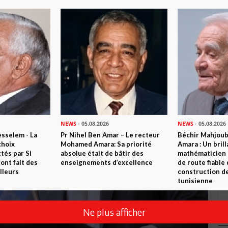
NEWS
- 05.08.2026
NEWS
- 05.08.2026
sselem - La
Pr Nihel Ben Amar – Le recteur
Béchir Mahjou
choix
Mohamed Amara: Sa priorité
Amara : Un brill
tés par Si
absolue était de bâtir des
mathématicien
nt fait des
enseignements d’excellence
de route fiable 
lleurs
construction de
tunisienne
Ne plus afficher