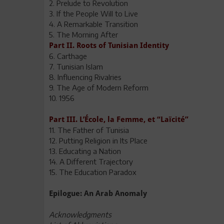
2. Prelude to Revolution
3. If the People Will to Live
4. A Remarkable Transition
5. The Morning After
Part II. Roots of Tunisian Identity
6. Carthage
7. Tunisian Islam
8. Influencing Rivalries
9. The Age of Modern Reform
10. 1956
Part III. L’École, la Femme, et “Laïcité”
11. The Father of Tunisia
12. Putting Religion in Its Place
13. Educating a Nation
14. A Different Trajectory
15. The Education Paradox
Epilogue: An Arab Anomaly
Acknowledgments