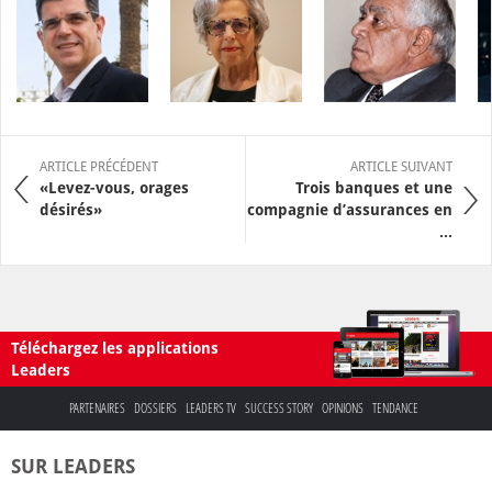
ARTICLE PRÉCÉDENT
ARTICLE SUIVANT
«Levez-vous, orages
Trois banques et une
désirés»
compagnie d’assurances en
...
Téléchargez les applications
Leaders
PARTENAIRES
DOSSIERS
LEADERS TV
SUCCESS STORY
OPINIONS
TENDANCE
SUR LEADERS