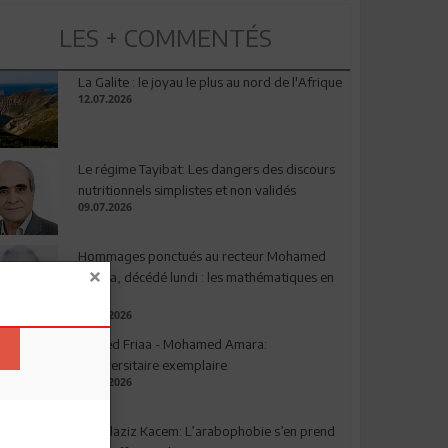
LES + COMMENTÉS
La Galite : le joyau le plus au nord de l'Afrique
12.07.2026
Le régime Tayibat: Les dangers des discours
nutritionnels simplistes et non validés
09.07.2026
Hommages ponctués au recteur Mohamed
Amara, décédé lundi : les mathématiques en
deuil
03.08.2026
Ahmed Friaa - Mohamed Amara:
l’Universitaire exemplaire
04.08.2026
Abdelaziz Kacem: L’arabophobie s’en prend