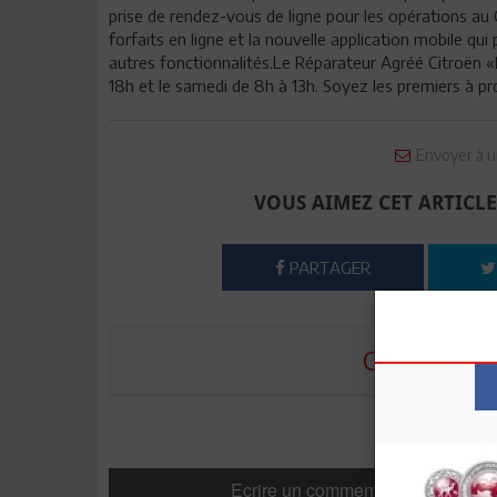
prise de rendez-vous de ligne pour les opérations au 
forfaits en ligne et la nouvelle application mobile qui
autres fonctionnalités.Le Réparateur Agréé Citroën 
18h et le samedi de 8h à 13h. Soyez les premiers à pro
Envoyer à u
VOUS AIMEZ CET ARTICLE
PARTAGER
COMMENTE
Ecrire un commentaire