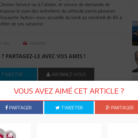
Chrono-Service ou à l’atelier, le service de demande de
 propose le suivi des entretiens du véhicule parmi plusieurs
«Royaume Autos» vous accueille du lundi au vendredi de 8h à
fiter de ses services!
n ami
Imprimer
 ? PARTAGEZ-LE AVEC VOS AMIS !
TWEETER
ABONNEZ-VOUS
VOUS AVEZ AIMÉ CET ARTICLE ?
R CET ARTICLE
PARTAGER
TWEETER
PARTAGER
1
Commentaire
Commenter