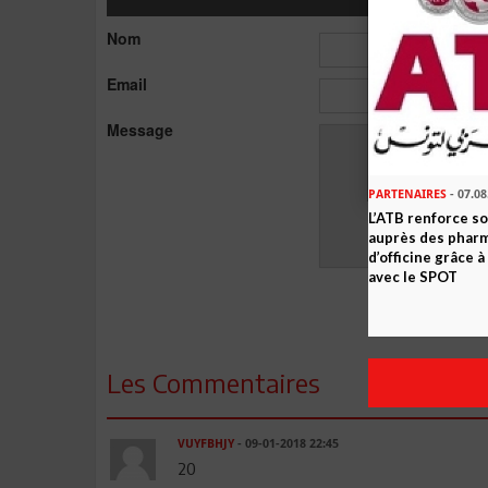
Nom
Email
Message
PARTENAIRES
- 07.08
L’ATB renforce 
auprès des phar
d’officine grâce 
avec le SPOT
Les Commentaires
VUYFBHJY
- 09-01-2018 22:45
20