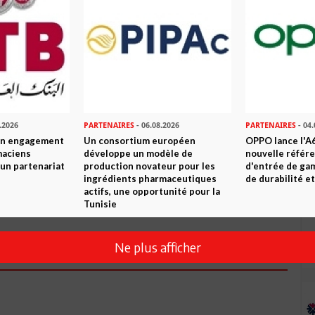
.2026
PARTENAIRES
- 06.08.2026
PARTENAIRES
- 04.
son engagement
Un consortium européen
OPPO lance l'A6
maciens
développe un modèle de
nouvelle référ
à un partenariat
production novateur pour les
d'entrée de ga
ingrédients pharmaceutiques
de durabilité et
actifs, une opportunité pour la
Envoyer
Tunisie
Ne plus afficher