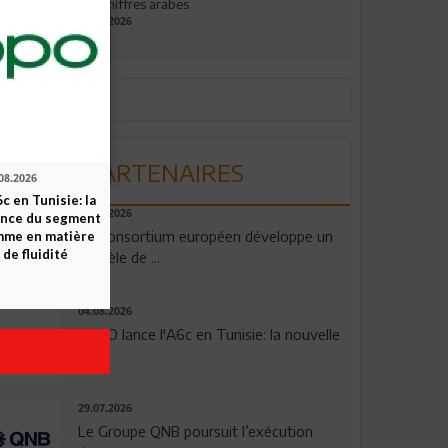
aux chiffres arabes
09.07.2026
PARTENAIRES
08.2026
c en Tunisie: la
06.08.2026
ence du segment
Un consortium européen développe un
mme en matière
 de fluidité
modèle de ...
04.08.2026
OPPO lance l'A6c en Tunisie: la nouvelle
...
29.07.2026
Le Groupe QNB poursuit l’exécution