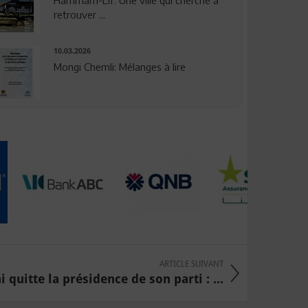
Hammam-Lif: Une ville qui cherche à
retrouver ...
10.03.2026
Mongi Chemli: Mélanges à lire
ARTICLE SUIVANT
i quitte la présidence de son parti : ...