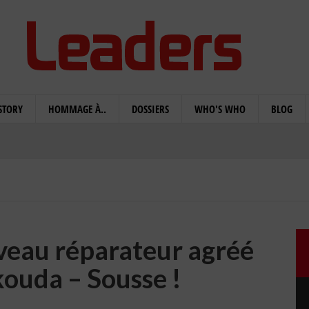
STORY
HOMMAGE À..
DOSSIERS
WHO'S WHO
BLOG
veau réparateur agréé
kouda – Sousse !