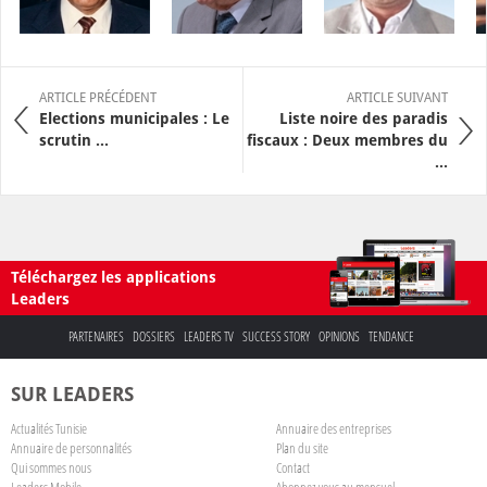
ARTICLE PRÉCÉDENT
ARTICLE SUIVANT
Elections municipales : Le
Liste noire des paradis
scrutin ...
fiscaux : Deux membres du
...
Téléchargez les applications
Leaders
PARTENAIRES
DOSSIERS
LEADERS TV
SUCCESS STORY
OPINIONS
TENDANCE
SUR LEADERS
Actualités Tunisie
Annuaire des entreprises
Annuaire de personnalités
Plan du site
Qui sommes nous
Contact
Leaders Mobile
Abonnez-vous au mensuel