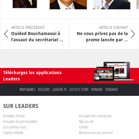
ARTICLE PRÉCÉDENT
ARTICLE SUIVANT
Ouided Bouchamaoui à
Ne vous privez pas de la
l’assaut du secrétariat ...
promo lancée par ...
Téléchargez les applications
Leaders
PARTENAIRES
DOSSIERS
LEADERS TV
SUCCESS STORY
OPINIONS
TENDANCE
SUR LEADERS
Actualités Tunisie
Annuaire des entreprises
Annuaire de personnalités
Plan du site
Qui sommes nous
Contact
Leaders Mobile
Abonnez-vous au mensuel