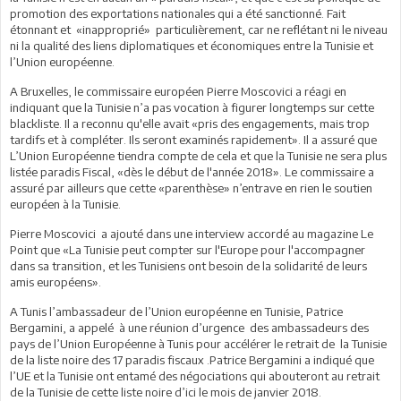
promotion des exportations nationales qui a été sanctionné. Fait
étonnant et «inapproprié» particulièrement, car ne reflétant ni le niveau
ni la qualité des liens diplomatiques et économiques entre la Tunisie et
l’Union européenne.
A Bruxelles, le commissaire européen Pierre Moscovici a réagi en
indiquant que la Tunisie n’a pas vocation à figurer longtemps sur cette
blackliste. Il a reconnu qu'elle avait «pris des engagements, mais trop
tardifs et à compléter. Ils seront examinés rapidement». Il a assuré que
L’Union Européenne tiendra compte de cela et que la Tunisie ne sera plus
listée paradis Fiscal, «dès le début de l'année 2018». Le commissaire a
assuré par ailleurs que cette «parenthèse» n’entrave en rien le soutien
européen à la Tunisie.
Pierre Moscovici a ajouté dans une interview accordé au magazine Le
Point que «La Tunisie peut compter sur l'Europe pour l'accompagner
dans sa transition, et les Tunisiens ont besoin de la solidarité de leurs
amis européens».
A Tunis l’ambassadeur de l’Union européenne en Tunisie, Patrice
Bergamini, a appelé à une réunion d’urgence des ambassadeurs des
pays de l’Union Européenne à Tunis pour accélérer le retrait de la Tunisie
de la liste noire des 17 paradis fiscaux .Patrice Bergamini a indiqué que
l’UE et la Tunisie ont entamé des négociations qui abouteront au retrait
de la Tunisie de cette liste noire d’ici le mois de janvier 2018.