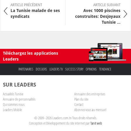
ARTICLE PRÉCÉDENT
ARTICLE SUIVANT
La Tunisie malade de ses
Avec 1000 piscines
syndicats
construites: Desjoyaux
Tunisie ...
Téléchargez les applications
Leaders
PARTENAIRES
DOSSIERS
LEADERS TV
SUCCESS STORY
OPINIONS
TENDANCE
SUR LEADERS
Actualités Tunisie
Annuaire des entreprises
Annuaire de personnalités
Plan du site
Qui sommes nous
Contact
Leaders Mobile
Abonnez-vous au mensuel
© 2009 - 2026 Leaders.com.tn Tous droits réservés.
Conception et Développement du site internet par
Tanit web