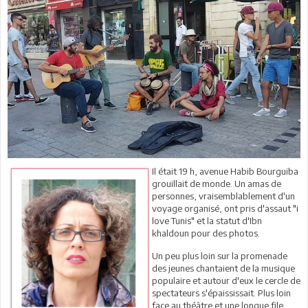
Il était 19 h, avenue Habib Bourguiba
grouillait de monde. Un amas de
personnes, vraisemblablement d'un
voyage organisé, ont pris d'assaut "i
love Tunis" et la statut d'Ibn
khaldoun pour des photos.
Un peu plus loin sur la promenade
des jeunes chantaient de la musique
populaire et autour d'eux le cercle de
spectateurs s'épaississait. Plus loin
face au théâtre et une longue file