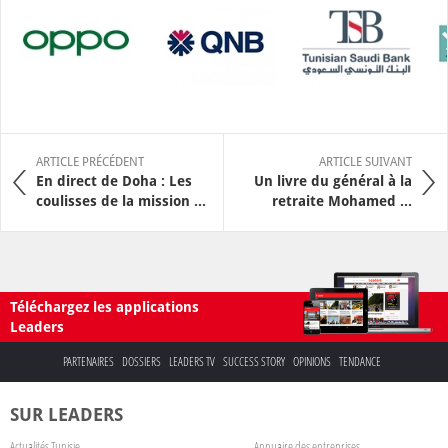
ARTICLE PRÉCÉDENT
ARTICLE SUIVANT
En direct de Doha : Les
Un livre du général à la
coulisses de la mission ...
retraite Mohamed ...
Téléchargez les applications
Leaders
PARTENAIRES
DOSSIERS
LEADERS TV
SUCCESS STORY
OPINIONS
TENDANCE
SUR LEADERS
Actualités Tunisie
Annuaire des entreprises