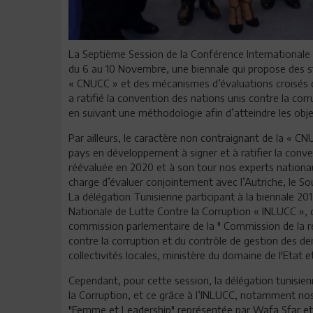
La Septième Session de la Conférence Internationale 
du 6 au 10 Novembre, une biennale qui propose des s
« CNUCC » et des mécanismes d’évaluations croisés des
a ratifié la convention des nations unis contre la c
en suivant une méthodologie afin d’atteindre les obj
Par ailleurs, le caractère non contraignant de la « CN
pays en développement à signer et à ratifier la convent
réévaluée en 2020 et à son tour nos experts nationau
charge d’évaluer conjointement avec l’Autriche, le So
La délégation Tunisienne participant à la biennale 201
Nationale de Lutte Contre la Corruption « INLUCC », 
commission parlementaire de la " Commission de la r
contre la corruption et du contrôle de gestion des de
collectivités locales, ministère du domaine de l'Etat e
Cependant, pour cette session, la délégation tunisienne
la Corruption, et ce grâce à l’INLUCC, notamment no
"Femme et Leadership" représentée par Wafa Sfar et d