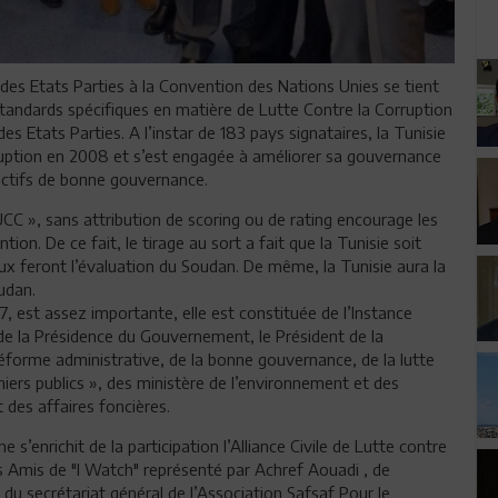
des Etats Parties à la Convention des Nations Unies se tient
tandards spécifiques en matière de Lutte Contre la Corruption
 Etats Parties. A l’instar de 183 pays signataires, la Tunisie
orruption en 2008 et s’est engagée à améliorer sa gouvernance
ectifs de bonne gouvernance.
UCC », sans attribution de scoring ou de rating encourage les
ion. De ce fait, le tirage au sort a fait que la Tunisie soit
x feront l’évaluation du Soudan. De même, la Tunisie aura la
udan.
7, est assez importante, elle est constituée de l’Instance
de la Présidence du Gouvernement, le Président de la
éforme administrative, de la bonne gouvernance, de la lutte
niers publics », des ministère de l’environnement et des
t des affaires foncières.
 s’enrichit de la participation l’Alliance Civile de Lutte contre
s Amis de "I Watch" représenté par Achref Aouadi , de
u secrétariat général de l’Association Safsaf Pour le