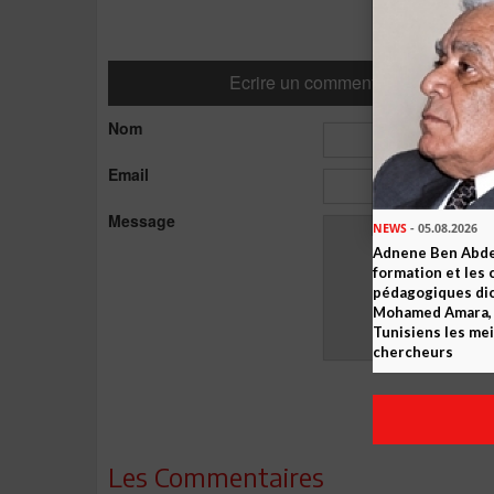
Ecrire un commentaire
Nom
Email
Message
NEWS
- 05.08.2026
Adnene Ben Abde
formation et les 
pédagogiques dic
Mohamed Amara, o
Tunisiens les mei
chercheurs
Les Commentaires