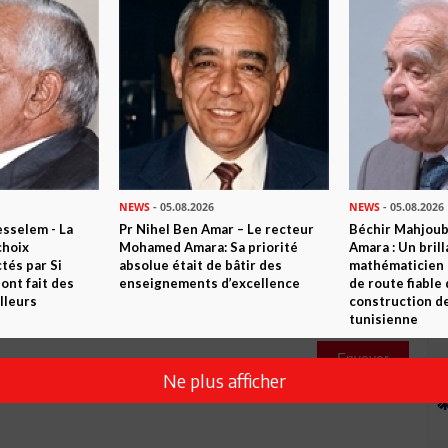
1
Commentaire
Commenter
NEWS
- 05.08.2026
NEWS
- 05.08.2026
sselem - La
Pr Nihel Ben Amar – Le recteur
Béchir Mahjou
choix
Mohamed Amara: Sa priorité
Amara : Un brill
tés par Si
absolue était de bâtir des
mathématicien
nt fait des
enseignements d’excellence
de route fiable 
lleurs
construction de
tunisienne
Envoyer
Ne plus afficher