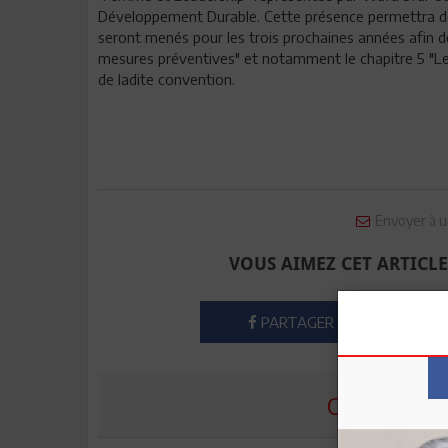
Développement Durable. Cette présence permettra de j
seront menés pour les trois prochaines années afin de
mesures préventives" et notamment le chapitre 5 "Le 
de ladite convention.
Envoyer à u
VOUS AIMEZ CET ARTICLE
PARTAGER
COMMENTE