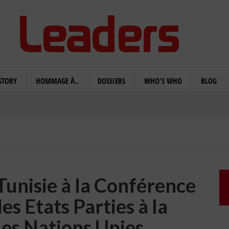
STORY
HOMMAGE À..
DOSSIERS
WHO'S WHO
BLOG
 Tunisie à la Conférence
es Etats Parties à la
es Nations Unies