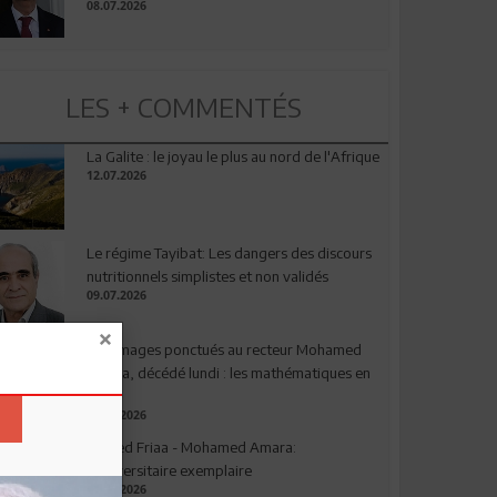
08.07.2026
LES + COMMENTÉS
La Galite : le joyau le plus au nord de l'Afrique
12.07.2026
Le régime Tayibat: Les dangers des discours
nutritionnels simplistes et non validés
09.07.2026
Hommages ponctués au recteur Mohamed
Amara, décédé lundi : les mathématiques en
deuil
03.08.2026
Ahmed Friaa - Mohamed Amara:
l’Universitaire exemplaire
04.08.2026