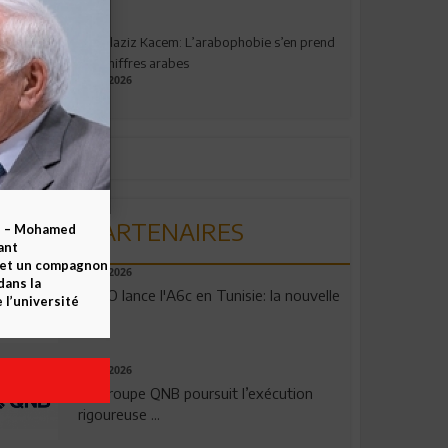
Abdelaziz Kacem: L’arabophobie s’en prend
aux chiffres arabes
09.07.2026
PARTENAIRES
b – Mohamed
ant
 et un compagnon
04.08.2026
dans la
OPPO lance l'A6c en Tunisie: la nouvelle
 l’université
...
29.07.2026
Le Groupe QNB poursuit l’exécution
rigoureuse ...