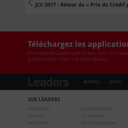
JCC 2017 : Retour du « Prix du Crédif p
Téléchargez les applicati
Pour emporter Leaders partout avec vous, vous pouv
gratuites sur le « store » de votre appareil.
PARTENAIRES
DOSSIERS
SUR LEADERS
Actualités Tunisie
Annuaire des entreprises
Plan du site
Qui sommes nous
Leaders Mobile
Abonnez-vous au mensuel