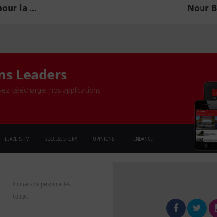
our la ...
Nour Bo
ons Leaders
ez télécharger nos applications
LEADERS TV
SUCCESS STORY
OPINIONS
TENDANCE
Annuaire de personnalités
Contact