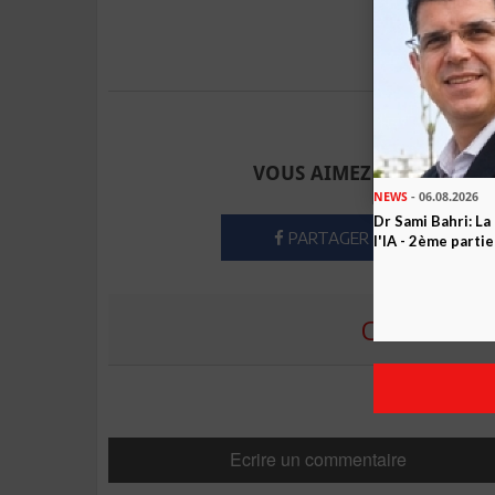
Envoyer à u
VOUS AIMEZ CET ARTICLE
NEWS
- 06.08.2026
Dr Sami Bahri: La
PARTAGER
l'IA - 2ème partie
COMMENTE
Ecrire un commentaire