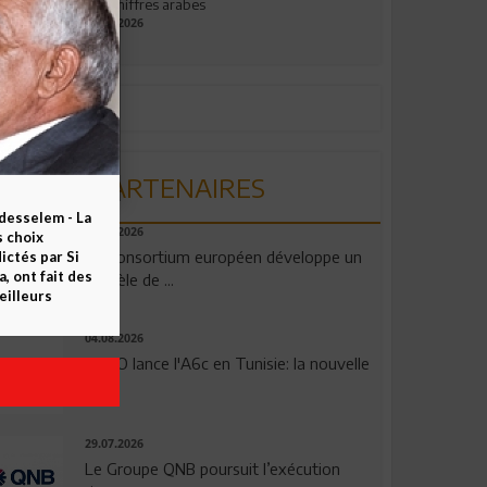
aux chiffres arabes
09.07.2026
PARTENAIRES
esselem - La
06.08.2026
s choix
Un consortium européen développe un
ctés par Si
 ont fait des
modèle de ...
eilleurs
04.08.2026
OPPO lance l'A6c en Tunisie: la nouvelle
...
29.07.2026
Le Groupe QNB poursuit l’exécution