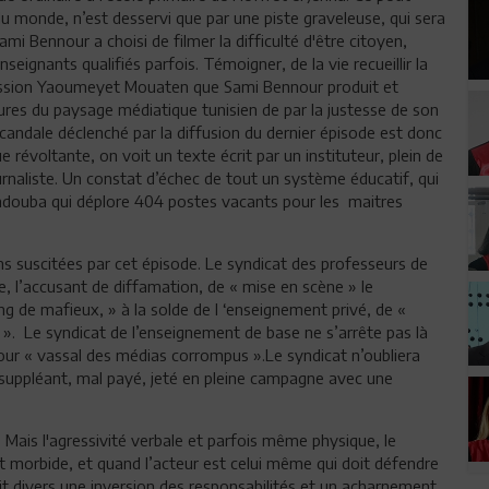
du monde, n’est desservi que par une piste graveleuse, qui sera
mi Bennour a choisi de filmer la difficulté d'être citoyen,
eignants qualifiés parfois. Témoigner, de la vie recueillir la
’émission Yaoumeyet Mouaten que Sami Bennour produit et
ures du paysage médiatique tunisien de par la justesse de son
scandale déclenché par la diffusion du dernier épisode est donc
 révoltante, on voit un texte écrit par un instituteur, plein de
urnaliste. Un constat d’échec de tout un système éducatif, qui
endouba qui déplore 404 postes vacants pour les maitres
ons suscitées par cet épisode. Le syndicat des professeurs de
e, l’accusant de diffamation, de « mise en scène » le
ang de mafieux, » à la solde de l ‘enseignement privé, de «
l ». Le syndicat de l’enseignement de base ne s’arrête pas là
r « vassal des médias corrompus ».Le syndicat n’oubliera
 suppléant, mal payé, jeté en pleine campagne avec une
. Mais l'agressivité verbale et parfois même physique, le
morbide, et quand l’acteur est celui même qui doit défendre
ait divers une inversion des responsabilités et un acharnement