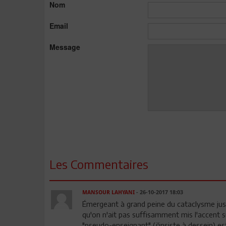
Nom
Email
Message
Les Commentaires
MANSOUR LAHYANI
- 26-10-2017 18:03
Émergeant à grand peine du cataclysme jus
qu'on n'ait pas suffisamment mis l'accent s
"pseudo-enseignant" (j'insiste à dessein) es