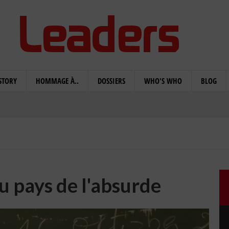
STORY
HOMMAGE À..
DOSSIERS
WHO'S WHO
BLOG
يوميات موا au pays de l'absurde