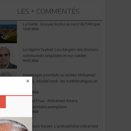
LES + COMMENTÉS
La Galite : le joyau le plus au nord de l'Afrique
12.07.2026
Le régime Tayibat: Les dangers des discours
nutritionnels simplistes et non validés
09.07.2026
Hommages ponctués au recteur Mohamed
Amara, décédé lundi : les mathématiques en
deuil
03.08.2026
Ahmed Friaa - Mohamed Amara:
l’Universitaire exemplaire
04.08.2026
Abdelaziz Kacem: L’arabophobie s’en prend