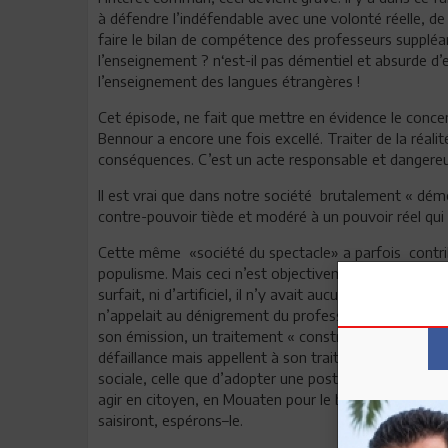
à défendre l’indéfendable avec une volonté réelle, de t
faire le bilan de compétence des professeurs supplé
l’enseignement ? n‘est-il pas démentiel et absurde d
l’enseignement des langues étrangères !
Cet épisode, ne fait que mettre en évidence le conce
Bennour a encore une fois excellé. Traiter de la réalit
conséquences. C’est un acte responsable et dangereu
Il est vrai que dans notre société brutalement « dém
contre-pouvoir tiède et modéré à un pouvoir réel qui
Cette même «société du spectacle» a parfois contri
populisme. Mais ceci n’est objectivement pas le cas 
surfait, ni d’artificiel, il n’y avait aucune mise en s
n’appelait au dénigrement du professeur, il y avait
son émission, un traitement « constructiviste" : la ré
défaillance mais appellent à son traitement. Son but 
sociale, celle que d’adopter une posture citoyenne. C
agir en citoyen, en Mouaten pour le bien de tous. Benno
saisiront, espérons–le.