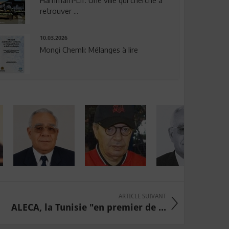
Hammam-Lif: Une ville qui cherche à
retrouver ...
10.03.2026
Mongi Chemli: Mélanges à lire
ARTICLE SUIVANT
ALECA, la Tunisie "en premier de ...