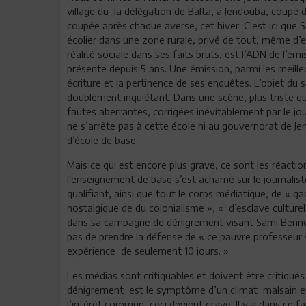
village du la délégation de Balta, à Jendouba, coupé 
coupée après chaque averse, cet hiver. C'est ici que Sa
écolier dans une zone rurale, privé de tout, même d’ens
réalité sociale dans ses faits bruts, est l’ADN de l
présente depuis 5 ans. Une émission, parmi les meille
écriture et la pertinence de ses enquêtes. L’objet du 
doublement inquiétant. Dans une scène, plus triste que
fautes aberrantes, corrigées inévitablement par le jo
ne s’arrête pas à cette école ni au gouvernorat de J
d’école de base.
Mais ce qui est encore plus grave, ce sont les réacti
l‘enseignement de base s’est acharné sur le journalist
qualifiant, ainsi que tout le corps médiatique, de « g
nostalgique de du colonialisme », « d’esclave culture
dans sa campagne de dénigrement visant Sami Bennou
pas de prendre la défense de « ce pauvre professeur
expérience de seulement 10 jours. »
Les médias sont critiquables et doivent être critiqués
dénigrement est le symptôme d’un climat malsain et 
l’intérêt commun, ceci devient grave. Il y a dans ce f