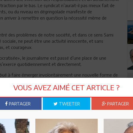
raction par le bas. Le syndicat n’aurait-il pas mieux fait de
ants, ou du niveau en dégringolade manifeste de
’en arriver à remettre en question la nécessité même de
ntré des problèmes de notre société, et dans ce sens Sami
é sociale, ne peut être une activité innocente, et sans
x, et courageux.
ocratisée», le journalisme est passé d’une place de une
 s’exerce quotidiennement et directement.
bué à faire émerger involontairement une nouvelle forme de
de cette émission. L’émotion de Sami Bennour n’avait rien de
VOUS AVEZ AIMÉ CET ARTICLE ?
cène, mais juste un acte de témoignage responsable. Rien
 dans sa démarche, comme presque dans tous les épisodes de
alité sociale. Les faits rapportés par Bennour pointent la
PARTAGER
TWEETER
PARTAGER
est de donner du sens au faits .C’est une responsabilité
ertains acteurs sociaux ,semblent avoir oublié ce rôle premier,
ur, vient de leur livrer une occasion de rappel, qu’ils