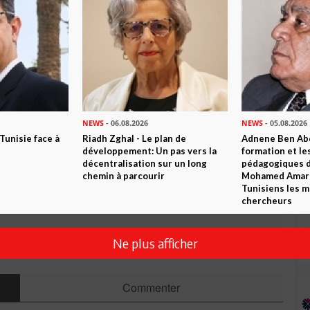
Amel Douja Dhaouadi
n ami
Imprimer
 ? PARTAGEZ-LE AVEC VOS AMIS !
NEWS
- 06.08.2026
NEWS
- 05.08.2026
 Tunisie face à
Riadh Zghal - Le plan de
Adnene Ben Abd
TWEETER
ABONNEZ-VOUS
développement: Un pas vers la
formation et le
décentralisation sur un long
pédagogiques di
chemin à parcourir
Mohamed Amara,
Tunisiens les m
chercheurs
R CET ARTICLE
Ne plus afficher
1
Commentaire
Commenter