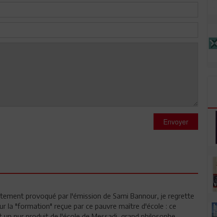
Envoyer
tement provoqué par l'émission de Sami Bannour, je regrette
ur la "formation" reçue par ce pauvre maître d'école : ce
t un pur produit de l'école de Messadi, grand philosophe,