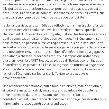
sa vitesse de croisière et pour que le couffin de la ménagère redevienne
à la portée des petites bourseset ce, pour permettre au citoyen qui a
perdu le sourire depuis de nombreuses années, de percevoir cette lueur
d’espoir, synonyme de bonheur, de paix et de tranquillité.
Je demanderais aussi aux médias de réfléchir sur la manière dont l’ancien
président Ben Ali a conduit le pays, les premières années, après le
changement du 7 novembre.Je lui impute, d’abord,les très graves erreurs
qu’il a commises en laissant faire et en avantageant, illégalement, sa
belle-famille, en passant outre les règles et les Lois de la République et
surtout en n’ayant pas respecté ses engagements pris par la déclaration
du 7 novembre 1987. Par contre, combien d’années la Tunisie a gagnées
en évitant la chasse aux sorcières car, n’oubliant pas que notre pays
avait, en novembre 1987, beaucoup plus de difficultés économiques et
financières qu’en janvier 2011.Il a eu la sagesse, de tourner la page et de
s’occuper de la croissance du pays. En moins de trois ans, il a réussi à
remettre l’économie sur les rails et la Tunisie colla aux pays en
développement.
Une réconciliation nationale, entre tous les tunisiens, totale et globale,
sincère et sans aucun calcul, aurait le grand avantage de booster le
développement dans tous les domaines, pourrait réduire,
considérablement, l’émigration clandestine de notre jeunesse, notre plus
importante richesse et notre plus grand espoir.