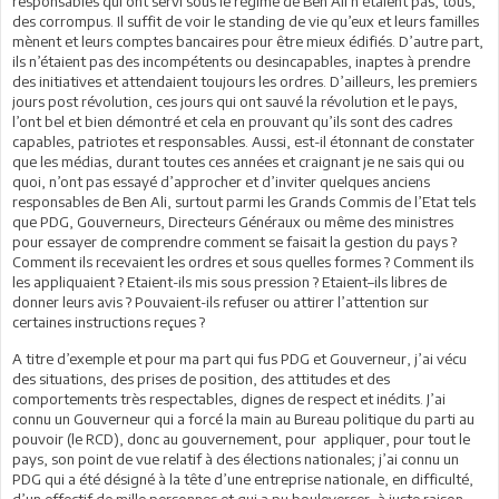
responsables qui ont servi sous le régime de Ben Ali n’étaient pas, tous,
des corrompus. Il suffit de voir le standing de vie qu’eux et leurs familles
mènent et leurs comptes bancaires pour être mieux édifiés. D’autre part,
ils n’étaient pas des incompétents ou desincapables, inaptes à prendre
des initiatives et attendaient toujours les ordres. D’ailleurs, les premiers
jours post révolution, ces jours qui ont sauvé la révolution et le pays,
l’ont bel et bien démontré et cela en prouvant qu’ils sont des cadres
capables, patriotes et responsables. Aussi, est-il étonnant de constater
que les médias, durant toutes ces années et craignant je ne sais qui ou
quoi, n’ont pas essayé d’approcher et d’inviter quelques anciens
responsables de Ben Ali, surtout parmi les Grands Commis de l’Etat tels
que PDG, Gouverneurs, Directeurs Généraux ou même des ministres
pour essayer de comprendre comment se faisait la gestion du pays ?
Comment ils recevaient les ordres et sous quelles formes ? Comment ils
les appliquaient ? Etaient-ils mis sous pression ? Etaient–ils libres de
donner leurs avis ? Pouvaient-ils refuser ou attirer l’attention sur
certaines instructions reçues ?
A titre d’exemple et pour ma part qui fus PDG et Gouverneur, j’ai vécu
des situations, des prises de position, des attitudes et des
comportements très respectables, dignes de respect et inédits. J’ai
connu un Gouverneur qui a forcé la main au Bureau politique du parti au
pouvoir (le RCD), donc au gouvernement, pour appliquer, pour tout le
pays, son point de vue relatif à des élections nationales; j’ai connu un
PDG qui a été désigné à la tête d’une entreprise nationale, en difficulté,
d’un effectif de mille personnes et qui a pu bouleverser, à juste raison