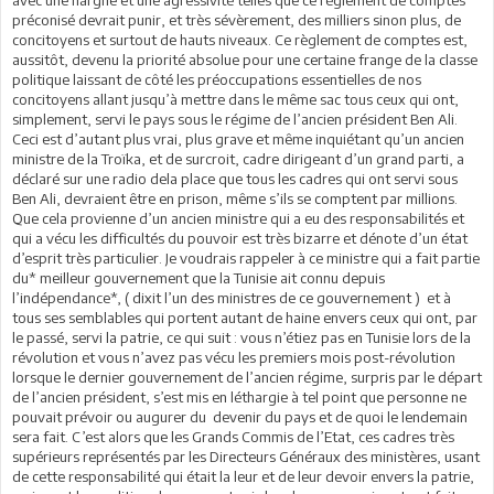
préconisé devrait punir, et très sévèrement, des milliers sinon plus, de
concitoyens et surtout de hauts niveaux. Ce règlement de comptes est,
aussitôt, devenu la priorité absolue pour une certaine frange de la classe
politique laissant de côté les préoccupations essentielles de nos
concitoyens allant jusqu’à mettre dans le même sac tous ceux qui ont,
simplement, servi le pays sous le régime de l’ancien président Ben Ali.
Ceci est d’autant plus vrai, plus grave et même inquiétant qu’un ancien
ministre de la Troïka, et de surcroit, cadre dirigeant d’un grand parti, a
déclaré sur une radio dela place que tous les cadres qui ont servi sous
Ben Ali, devraient être en prison, même s’ils se comptent par millions.
Que cela provienne d’un ancien ministre qui a eu des responsabilités et
qui a vécu les difficultés du pouvoir est très bizarre et dénote d’un état
d’esprit très particulier. Je voudrais rappeler à ce ministre qui a fait partie
du* meilleur gouvernement que la Tunisie ait connu depuis
l’indépendance*, ( dixit l’un des ministres de ce gouvernement ) et à
tous ses semblables qui portent autant de haine envers ceux qui ont, par
le passé, servi la patrie, ce qui suit : vous n’étiez pas en Tunisie lors de la
révolution et vous n’avez pas vécu les premiers mois post-révolution
lorsque le dernier gouvernement de l’ancien régime, surpris par le départ
de l’ancien président, s’est mis en léthargie à tel point que personne ne
pouvait prévoir ou augurer du devenir du pays et de quoi le lendemain
sera fait. C’est alors que les Grands Commis de l’Etat, ces cadres très
supérieurs représentés par les Directeurs Généraux des ministères, usant
de cette responsabilité qui était la leur et de leur devoir envers la patrie,