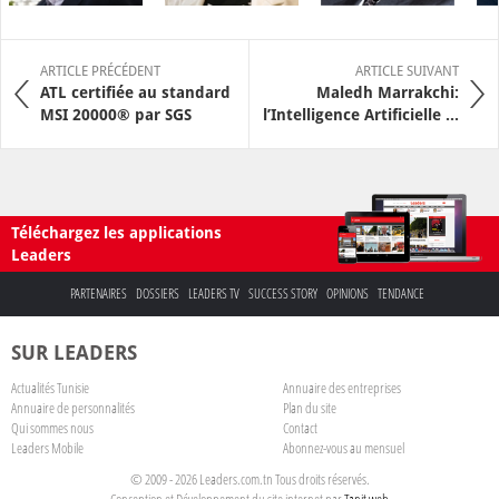
ARTICLE PRÉCÉDENT
ARTICLE SUIVANT
ATL certifiée au standard
Maledh Marrakchi:
MSI 20000® par SGS
l’Intelligence Artificielle ...
Téléchargez les applications
Leaders
PARTENAIRES
DOSSIERS
LEADERS TV
SUCCESS STORY
OPINIONS
TENDANCE
SUR LEADERS
Actualités Tunisie
Annuaire des entreprises
Annuaire de personnalités
Plan du site
Qui sommes nous
Contact
Leaders Mobile
Abonnez-vous au mensuel
© 2009 - 2026 Leaders.com.tn Tous droits réservés.
Conception et Développement du site internet par
Tanit web