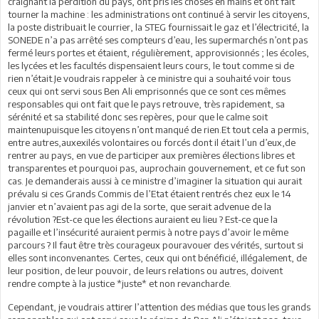
craignant la perdition du pays, ont pris les choses en mains et ont fait
tourner la machine : les administrations ont continué à servir les citoyens,
la poste distribuait le courrier, la STEG fournissait le gaz et l’électricité, la
SONEDE n’a pas arrêté ses compteurs d’eau, les supermarchés n’ont pas
fermé leurs portes et étaient, régulièrement, approvisionnés ; les écoles,
les lycées et les facultés dispensaient leurs cours, le tout comme si de
rien n’était.Je voudrais rappeler à ce ministre qui a souhaité voir tous
ceux qui ont servi sous Ben Ali emprisonnés que ce sont ces mêmes
responsables qui ont fait que le pays retrouve, très rapidement, sa
sérénité et sa stabilité donc ses repères, pour que le calme soit
maintenupuisque les citoyens n’ont manqué de rien.Et tout cela a permis,
entre autres,auxexilés volontaires ou forcés dont il était l’un d’eux,de
rentrer au pays, en vue de participer aux premières élections libres et
transparentes et pourquoi pas, auprochain gouvernement, et ce fut son
cas. Je demanderais aussi à ce ministre d’imaginer la situation qui aurait
prévalu si ces Grands Commis de l’Etat étaient rentrés chez eux le 14
janvier et n’avaient pas agi de la sorte, que serait advenue de la
révolution ?Est-ce que les élections auraient eu lieu ? Est-ce que la
pagaille et l’insécurité auraient permis à notre pays d’avoir le même
parcours ? Il faut être très courageux pouravouer des vérités, surtout si
elles sont inconvenantes. Certes, ceux qui ont bénéficié, illégalement, de
leur position, de leur pouvoir, de leurs relations ou autres, doivent
rendre compte à la justice *juste* et non revancharde.
Cependant, je voudrais attirer l’attention des médias que tous les grands