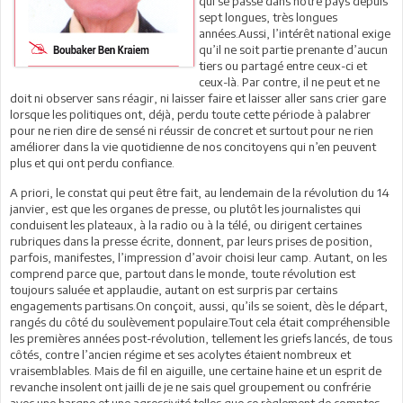
qui se passe dans notre pays depuis
sept longues, très longues
années.Aussi, l’intérêt national exige
qu’il ne soit partie prenante d’aucun
tiers ou partagé entre ceux-ci et
ceux-là. Par contre, il ne peut et ne
doit ni observer sans réagir, ni laisser faire et laisser aller sans crier gare
lorsque les politiques ont, déjà, perdu toute cette période à palabrer
pour ne rien dire de sensé ni réussir de concret et surtout pour ne rien
améliorer dans la vie quotidienne de nos concitoyens qui n’en peuvent
plus et qui ont perdu confiance.
A priori, le constat qui peut être fait, au lendemain de la révolution du 14
janvier, est que les organes de presse, ou plutôt les journalistes qui
conduisent les plateaux, à la radio ou à la télé, ou dirigent certaines
rubriques dans la presse écrite, donnent, par leurs prises de position,
parfois, manifestes, l’impression d’avoir choisi leur camp. Autant, on les
comprend parce que, partout dans le monde, toute révolution est
toujours saluée et applaudie, autant on est surpris par certains
engagements partisans.On conçoit, aussi, qu’ils se soient, dès le départ,
rangés du côté du soulèvement populaire.Tout cela était compréhensible
les premières années post-révolution, tellement les griefs lancés, de tous
côtés, contre l’ancien régime et ses acolytes étaient nombreux et
vraisemblables. Mais de fil en aiguille, une certaine haine et un esprit de
revanche insolent ont jailli de je ne sais quel groupement ou confrérie
avec une hargne et une agressivité telles que ce règlement de comptes