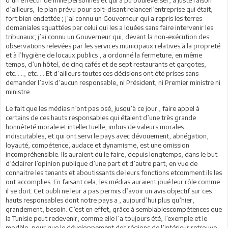
d’ailleurs, le plan prévu pour soit–disant relancerl’entreprise qui était,
fort bien endettée ; j’ai connu un Gouverneur qui a repris les terres
domaniales squattées par celui qui les a louées sans faire intervenir les
tribunaux; j’ai connu un Gouverneur qui, devant la non-exécution des
observations relevées par les services municipaux relatives à la propreté
et à l’hygiène de locaux publics , a ordonné la fermeture, en même
temps, d’un hôtel, de cinq cafés et de sept restaurants et gargotes,
etc……, etc…...Et d’ailleurs toutes ces décisions ont été prises sans
demander l’avis d’aucun responsable, ni Président, ni Premier ministre ni
ministre.
Le fait que les médias n’ont pas osé, jusqu’à ce jour , faire appel à
certains de ces hauts responsables qui étaient d’une très grande
honnêteté morale et intellectuelle, imbus de valeurs morales
indiscutables, et qui ont servi le pays avec dévouement, abnégation,
loyauté, compétence, audace et dynamisme, est une omission
incompréhensible. Ils auraient dû le faire, depuis longtemps, dans le but
d’éclairer l’opinion publique d’une part et d’autre part, en vue de
connaitre les tenants et aboutissants de leurs fonctions etcomment ils les
ont accomplies. En faisant cela, les médias auraient joué leur rôle comme
il se doit. Cet oubli ne leur a pas permis d’avoir un avis objectif sur ces
hauts responsables dont notre pays a , aujourd’hui plus qu’hier,
grandement, besoin. C’est en effet, grâce à semblablescompétences que
la Tunisie peut redevenir, comme elle l’a toujours été, l’exemple et le
modèle, pour que le développement des régions de l’intérieur retrouve