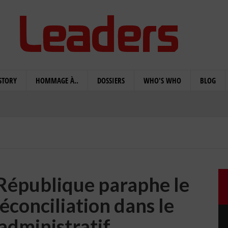
STORY
HOMMAGE À..
DOSSIERS
WHO'S WHO
BLOG
 République paraphe le
réconciliation dans le
administratif