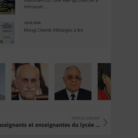
Hammam-Lif: Une ville qui cherche à
retrouver ...
10.03.2026
Mongi Chemli: Mélanges à lire
ARTICLE SUIVANT
nseignants et enseignantes du lycée ...