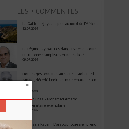
LES + COMMENTÉS
La Galite : le joyau le plus au nord de l'Afrique
12.07.2026
Le régime Tayibat: Les dangers des discours
nutritionnels simplistes et non validés
09.07.2026
Hommages ponctués au recteur Mohamed
Amara, décédé lundi : les mathématiques en
deuil
03.08.2026
Ahmed Friaa - Mohamed Amara:
l’Universitaire exemplaire
04.08.2026
Abdelaziz Kacem: L’arabophobie s’en prend