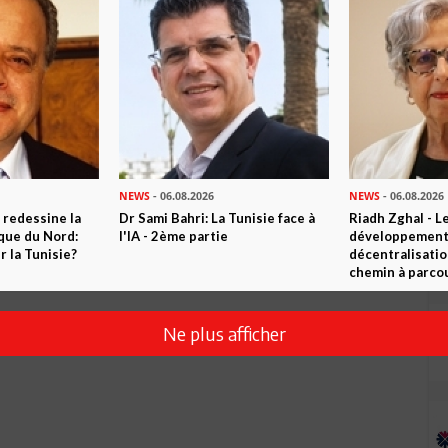
Envoyer
NEWS
- 06.08.2026
NEWS
- 06.08.2026
 redessine la
Dr Sami Bahri: La Tunisie face à
Riadh Zghal - L
ique du Nord:
l'IA - 2ème partie
développement:
 la Tunisie?
décentralisatio
chemin à parcou
Ne plus afficher