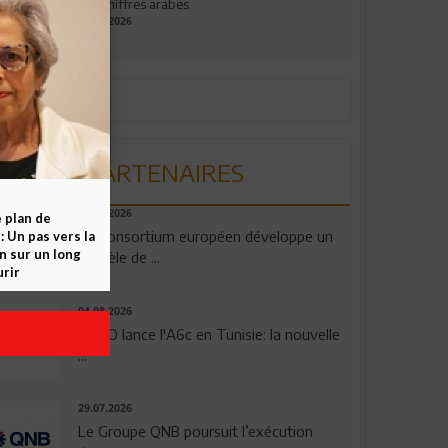
aux chiffres arabes
09.07.2026
PARTENAIRES
06.08.2026
e plan de
Un consortium européen développe un
 Un pas vers la
n sur un long
modèle de ...
rir
04.08.2026
OPPO lance l'A6c en Tunisie: la nouvelle
...
29.07.2026
Le Groupe QNB poursuit l’exécution