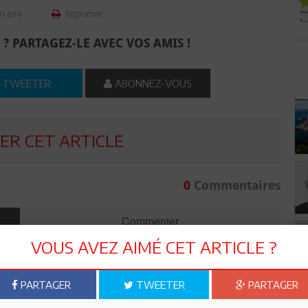
n ami
Imprimer
 ? PARTAGEZ-LE AVEC VOS AMIS !
TWEETER
ABONNEZ-VOUS
R CET ARTICLE
0
Commentaires
Commenter
VOUS AVEZ AIMÉ CET ARTICLE ?
PARTAGER
TWEETER
PARTAGER