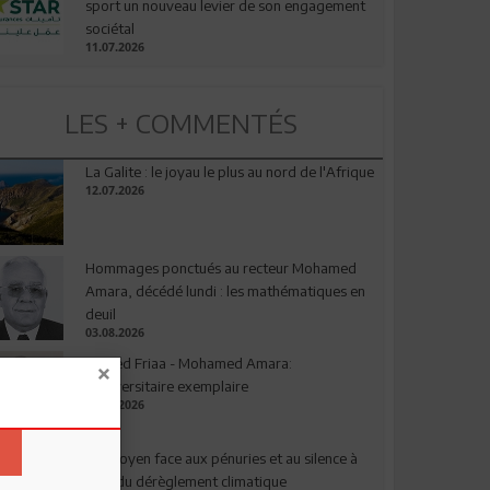
sport un nouveau levier de son engagement
sociétal
11.07.2026
LES + COMMENTÉS
La Galite : le joyau le plus au nord de l'Afrique
12.07.2026
Hommages ponctués au recteur Mohamed
Amara, décédé lundi : les mathématiques en
deuil
03.08.2026
Ahmed Friaa - Mohamed Amara:
l’Universitaire exemplaire
04.08.2026
Le citoyen face aux pénuries et au silence à
l’ère du dérèglement climatique