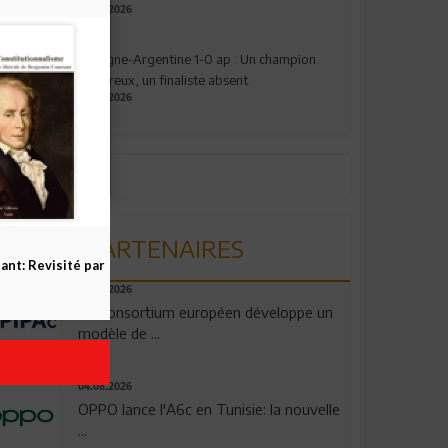
27.07.2026
Espagne-Argentine 1-0 ap : Un champion
valeureux, un finaliste absent
19.07.2026
PARTENAIRES
nt: Revisité par
06.08.2026
Un consortium européen développe un
modèle de ...
04.08.2026
OPPO lance l'A6c en Tunisie: la nouvelle
...