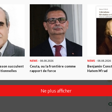
Envoyer
NEWS
- 08.08.2026
NEWS
- 08.08.2026
isson succulent
Ceuta, ou la frontière comme
Benjamin Consta
itionnelles
rapport de force
Hatem M’rad
Ne plus afficher