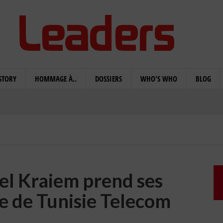
STORY
HOMMAGE À..
DOSSIERS
WHO'S WHO
BLOG
l Kraiem prend ses
te de Tunisie Telecom