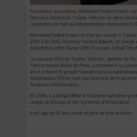
Procédures accomplies, Mohamed Fadhel Kraiem a pris
Directeur Général de Tunisie Telecom. En deux temps, 
cooptation en tant qu’administrateur représentant l’E
Mohamed Fadhel Kraiem ne fait que revenir à Tunisie T
2010 à fin 2015, Directeur Général Adjoint, en charge
parenthèse entre février 2016 et ce jour, il était Dir
Le nouveau PDG de Tunisie Telecom, diplômé de l’Eco
Télécommunications de Paris, a commencé sa carrière
ans il a rejoint le groupe Vivendi où il a occupé plusi
téléphonique SFR en tant que Directeur de Programm
Systèmes d’Information.
En 2006, il a intégré INWI le troisième opérateur pri
charge du Réseau et des Systèmes d’Information.
Il est âgé de 50 ans, marié et père de trois enfants.