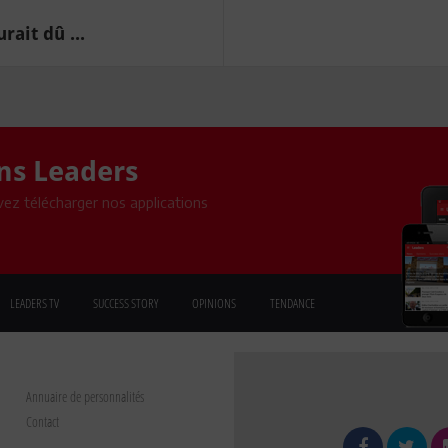
ait dû ...
ons Leaders
ez télécharger nos applications
LEADERS TV
SUCCESS STORY
OPINIONS
TENDANCE
Annuaire de personnalités
Contact