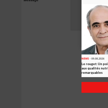
NEWS
- 09.08.2026
Le rouget: Un po
aux qualités nutr
remarquables