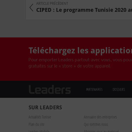
ARTICLE PRÉCÉDENT
CIPED : Le programme Tunisie 2020 aur
Téléchargez les applicati
Pour emporter Leaders partout avec vous, vous pouv
gratuites sur le « store » de votre appareil.
PARTENAIRES
DOSSIERS
SUR LEADERS
Actualités Tunisie
Annuaire des entreprises
Plan du site
Qui sommes nous
Leaders Mobile
Abonnez-vous au mensuel