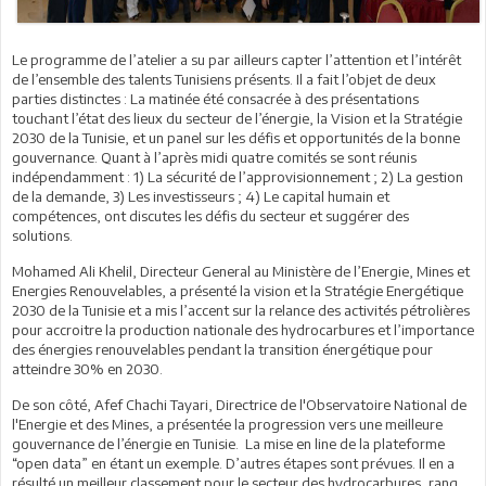
Le programme de l’atelier a su par ailleurs capter l’attention et l’intérêt
de l’ensemble des talents Tunisiens présents. Il a fait l’objet de deux
parties distinctes : La matinée été consacrée à des présentations
touchant l’état des lieux du secteur de l’énergie, la Vision et la Stratégie
2030 de la Tunisie, et un panel sur les défis et opportunités de la bonne
gouvernance. Quant à l’après midi quatre comités se sont réunis
indépendamment : 1) La sécurité de l’approvisionnement ; 2) La gestion
de la demande, 3) Les investisseurs ; 4) Le capital humain et
compétences, ont discutes les défis du secteur et suggérer des
solutions.
Mohamed Ali Khelil, Directeur General au Ministère de l’Energie, Mines et
Energies Renouvelables, a présenté la vision et la Stratégie Energétique
2030 de la Tunisie et a mis l’accent sur la relance des activités pétrolières
pour accroitre la production nationale des hydrocarbures et l’importance
des énergies renouvelables pendant la transition énergétique pour
atteindre 30% en 2030.
De son côté, Afef Chachi Tayari, Directrice de l'Observatoire National de
l'Energie et des Mines, a présentée la progression vers une meilleure
gouvernance de l’énergie en Tunisie. La mise en line de la plateforme
“open data” en étant un exemple. D’autres étapes sont prévues. Il en a
résulté un meilleur classement pour le secteur des hydrocarbures, rang