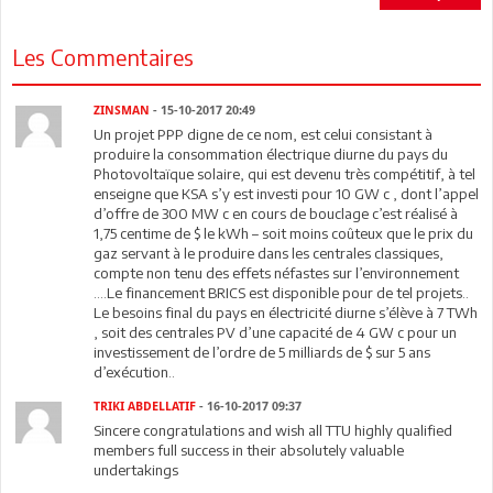
Les Commentaires
ZINSMAN
- 15-10-2017 20:49
Un projet PPP digne de ce nom, est celui consistant à
produire la consommation électrique diurne du pays du
Photovoltaïque solaire, qui est devenu très compétitif, à tel
enseigne que KSA s’y est investi pour 10 GW c , dont l’appel
d’offre de 300 MW c en cours de bouclage c’est réalisé à
1,75 centime de $ le kWh – soit moins coûteux que le prix du
gaz servant à le produire dans les centrales classiques,
compte non tenu des effets néfastes sur l’environnement
….Le financement BRICS est disponible pour de tel projets..
Le besoins final du pays en électricité diurne s’élève à 7 TWh
, soit des centrales PV d’une capacité de 4 GW c pour un
investissement de l’ordre de 5 milliards de $ sur 5 ans
d’exécution..
TRIKI ABDELLATIF
- 16-10-2017 09:37
Sincere congratulations and wish all TTU highly qualified
members full success in their absolutely valuable
undertakings