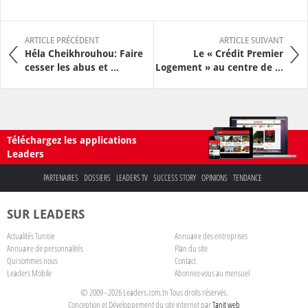
ARTICLE PRÉCÉDENT
ARTICLE SUIVANT
Héla Cheikhrouhou: Faire
Le « Crédit Premier
cesser les abus et ...
Logement » au centre de ...
Téléchargez les applications
Leaders
PARTENAIRES
DOSSIERS
LEADERS TV
SUCCESS STORY
OPINIONS
TENDANCE
SUR LEADERS
Actualités Tunisie
Annuaire des entreprises
Annuaire de personnalités
Plan du site
Qui sommes nous
Contact
Leaders Mobile
Abonnez-vous au mensuel
© 2009 - 2026 Leaders.com.tn Tous droits réservés.
Conception et Développement du site internet par
Tanit web