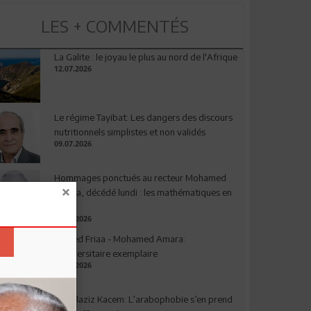
LES + COMMENTÉS
La Galite : le joyau le plus au nord de l'Afrique
12.07.2026
Le régime Tayibat: Les dangers des discours
nutritionnels simplistes et non validés
09.07.2026
Hommages ponctués au recteur Mohamed
Amara, décédé lundi : les mathématiques en
deuil
03.08.2026
Ahmed Friaa - Mohamed Amara:
l’Universitaire exemplaire
04.08.2026
Abdelaziz Kacem: L’arabophobie s’en prend