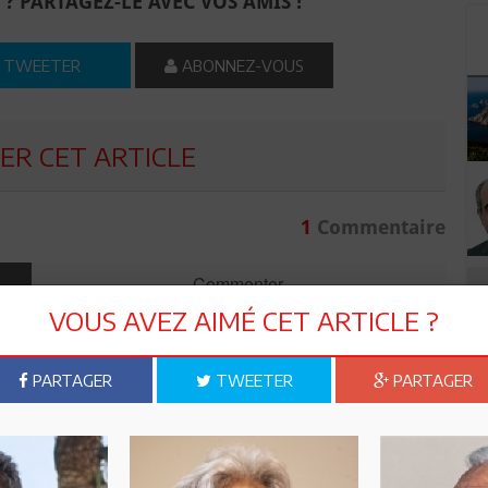
 ? PARTAGEZ-LE AVEC VOS AMIS !
TWEETER
ABONNEZ-VOUS
R CET ARTICLE
1
Commentaire
Commenter
VOUS AVEZ AIMÉ CET ARTICLE ?
PARTAGER
TWEETER
PARTAGER