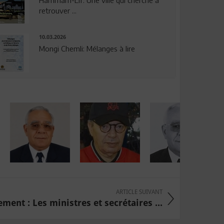
Hammam-Lif: Une ville qui cherche à
retrouver ...
10.03.2026
Mongi Chemli: Mélanges à lire
ARTICLE SUIVANT
ent : Les ministres et secrétaires ...