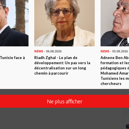
Envoyer
NEWS
- 06.08.2026
NEWS
- 05.08.2026
 Tunisie face à
Riadh Zghal - Le plan de
Adnene Ben Abd
développement: Un pas vers la
formation et le
décentralisation sur un long
pédagogiques di
ستعاد نفس الإسطوانة بعد أق
chemin à parcourir
Mohamed Amara,
Tunisiens les m
chercheurs
Ne plus afficher