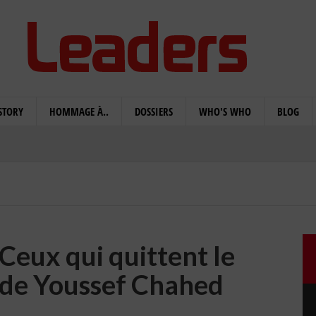
STORY
HOMMAGE À..
DOSSIERS
WHO'S WHO
BLOG
eux qui quittent le
de Youssef Chahed