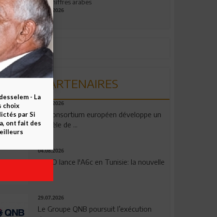
aux chiffres arabes
09.07.2026
PARTENAIRES
esselem - La
06.08.2026
s choix
Un consortium européen développe un
ctés par Si
 ont fait des
modèle de ...
eilleurs
04.08.2026
OPPO lance l'A6c en Tunisie: la nouvelle
...
29.07.2026
Le Groupe QNB poursuit l’exécution