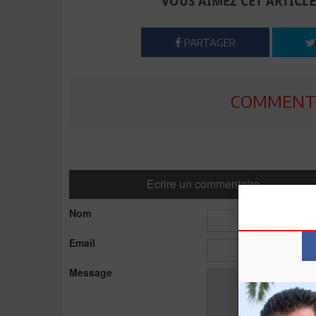
VOUS AIMEZ CET ARTICLE
PARTAGER
COMMENTE
Ecrire un commentaire
Nom
Email
Message