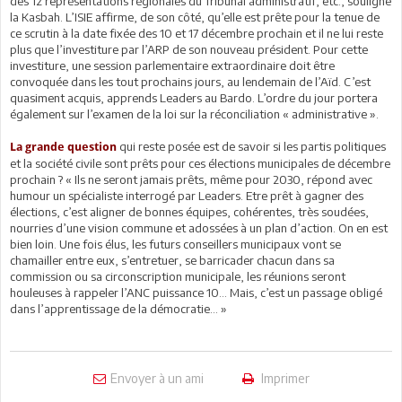
des 12 représentations régionales du Tribunal administratif, etc., souligne
la Kasbah. L’ISIE affirme, de son côté, qu’elle est prête pour la tenue de
ce scrutin à la date fixée des 10 et 17 décembre prochain et il ne lui reste
plus que l’investiture par l’ARP de son nouveau président. Pour cette
investiture, une session parlementaire extraordinaire doit être
convoquée dans les tout prochains jours, au lendemain de l’Aïd. C’est
quasiment acquis, apprends Leaders au Bardo. L’ordre du jour portera
également sur l’examen de la loi sur la réconciliation « administrative ».
qui reste posée est de savoir si les partis politiques
La grande question
et la société civile sont prêts pour ces élections municipales de décembre
prochain ? « Ils ne seront jamais prêts, même pour 2030, répond avec
humour un spécialiste interrogé par Leaders. Etre prêt à gagner des
élections, c’est aligner de bonnes équipes, cohérentes, très soudées,
nourries d’une vision commune et adossées à un plan d’action. On en est
bien loin. Une fois élus, les futurs conseillers municipaux vont se
chamailler entre eux, s’entretuer, se barricader chacun dans sa
commission ou sa circonscription municipale, les réunions seront
houleuses à rappeler l’ANC puissance 10... Mais, c’est un passage obligé
dans l’apprentissage de la démocratie... »
Envoyer à un ami
Imprimer