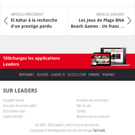
ARTICLE PRÉCÉDENT
ARTICLE SUIVANT
El Azhar à la recherche
Les Jeux de Plage BNA
d'un prestige perdu
Beach Games : Un franc ...
Téléchargez les applications
Leaders
PARTENAIRES
DOSSIERS
LEADERS TV
SUCCESS STORY
OPINIONS
TENDANCE
SUR LEADERS
Actualités Tunisie
Annuaire des entreprises
Annuaire de personnalités
Plan du site
Qui sommes nous
Contact
Leaders Mobile
Abonnez-vous au mensuel
© 2009 - 2026 Leaders.com.tn Tous droits réservés.
Conception et Développement du site internet par
Tanit web