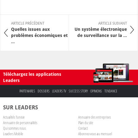
ARTICLE PRÉCÉDENT
ARTICLE SUIVANT
Quelles issues aux
Un système électronique
problèmes économiques et
de surveillance sur la ...
...
Téléchargez les applications
Leaders
PARTENAIRES
DOSSIERS
LEADERS TV
SUCCESS STORY
OPINIONS
TENDANCE
SUR LEADERS
Actualités Tunisie
Annuaire des entreprises
Annuaire de personnalités
Plan du site
Qui sommes nous
Contact
Leaders Mobile
Abonnez-vous au mensuel