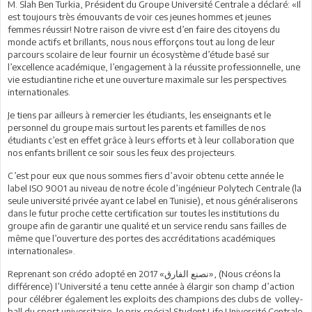
M. Slah Ben Turkia, Président du Groupe Université Centrale a déclaré: «Il
est toujours très émouvants de voir ces jeunes hommes et jeunes
femmes réussir! Notre raison de vivre est d’en faire des citoyens du
monde actifs et brillants, nous nous efforçons tout au long de leur
parcours scolaire de leur fournir un écosystème d’étude basé sur
l’excellence académique, l’engagement à la réussite professionnelle, une
vie estudiantine riche et une ouverture maximale sur les perspectives
internationales.
Je tiens par ailleurs à remercier les étudiants, les enseignants et le
personnel du groupe mais surtout les parents et familles de nos
étudiants c’est en effet grâce à leurs efforts et à leur collaboration que
nos enfants brillent ce soir sous les feux des projecteurs.
C’est pour eux que nous sommes fiers d’avoir obtenu cette année le
label ISO 9001 au niveau de notre école d’ingénieur Polytech Centrale (la
seule université privée ayant ce label en Tunisie), et nous généraliserons
dans le futur proche cette certification sur toutes les institutions du
groupe afin de garantir une qualité et un service rendu sans failles de
même que l’ouverture des portes des accréditations académiques
internationales».
Reprenant son crédo adopté en 2017 «نصنع الفارق», (Nous créons la
différence) l’Université a tenu cette année à élargir son champ d’action
pour célébrer également les exploits des champions des clubs de volley-
ball du sport universitaire, le prix spécial Student Life Université Centrale