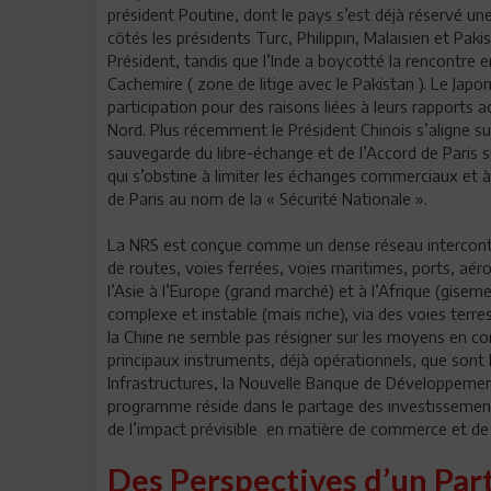
président Poutine, dont le pays s’est déjà réservé u
côtés les présidents Turc, Philippin, Malaisien et Pak
Président, tandis que l’Inde a boycotté la rencontre 
Cachemire ( zone de litige avec le Pakistan ). Le Jap
participation pour des raisons liées à leurs rapports 
Nord. Plus récemment le Président Chinois s’aligne su
sauvegarde du libre-échange et de l’Accord de Paris
qui s’obstine à limiter les échanges commerciaux et 
de Paris au nom de la « Sécurité Nationale ».
La NRS est conçue comme un dense réseau intercont
de routes, voies ferrées, voies maritimes, ports, aéro
l’Asie à l’Europe (grand marché) et à l’Afrique (gise
complexe et instable (mais riche), via des voies terre
la Chine ne semble pas résigner sur les moyens en co
principaux instruments, déjà opérationnels, que sont
Infrastructures, la Nouvelle Banque de Développemen
programme réside dans le partage des investissements
de l’impact prévisible en matière de commerce et d
Des Perspectives d’un Part