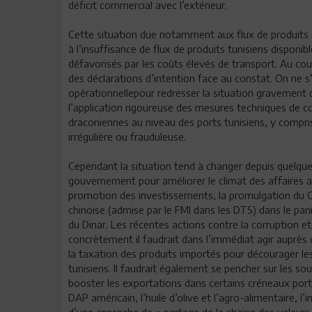
déficit commercial avec l’extérieur.
Cette situation due notamment aux flux de produits c
à l’insuffisance de flux de produits tunisiens dispon
défavorisés par les coûts élevés de transport. Au cou
des déclarations d’intention face au constat. On ne 
opérationnellepour redresser la situation gravement d
l’application rigoureuse des mesures techniques de c
draconiennes au niveau des ports tunisiens, y compri
irrégulière ou frauduleuse.
Cependant la situation tend à changer depuis quelques
gouvernement pour améliorer le climat des affaires a
promotion des investissements, la promulgation du C
chinoise (admise par le FMI dans les DTS) dans le pani
du Dinar. Les récentes actions contre la corruption e
concrètement il faudrait dans l’immédiat agir auprès 
la taxation des produits importés pour décourager le
tunisiens. Il faudrait également se pencher sur les s
booster les exportations dans certains créneaux porte
DAP américain, l’huile d’olive et l’agro-alimentaire, l
d’une approche de « partage de la chaine des valeurs