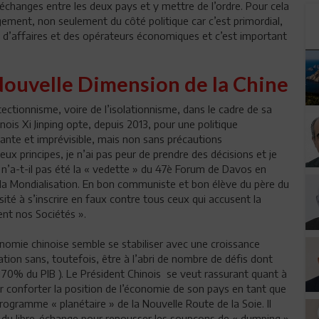
échanges entre les deux pays et y mettre de l’ordre. Pour cela
agement, non seulement du côté politique car c’est primordial,
d’affaires et des opérateurs économiques et c’est important
ouvelle Dimension de la Chine
ctionnisme, voire de l’isolationnisme, dans le cadre de sa
nois Xi Jinping opte, depuis 2013, pour une politique
ante et imprévisible, mais non sans précautions
ux principes, je n’ai pas peur de prendre des décisions et je
i n’a-t-il pas été la « vedette » du 47è Forum de Davos en
e la Mondialisation. En bon communiste et bon élève du père du
ité à s’inscrire en faux contre tous ceux qui accusent la
ent nos Sociétés ».
onomie chinoise semble se stabiliser avec une croissance
on sans, toutefois, être à l’abri de nombre de défis dont
70% du PIB ). Le Président Chinois se veut rassurant quant à
 conforter la position de l’économie de son pays en tant que
gramme « planétaire » de la Nouvelle Route de la Soie. Il
 du libre-échange pour repousser les soupçons de « dumping »