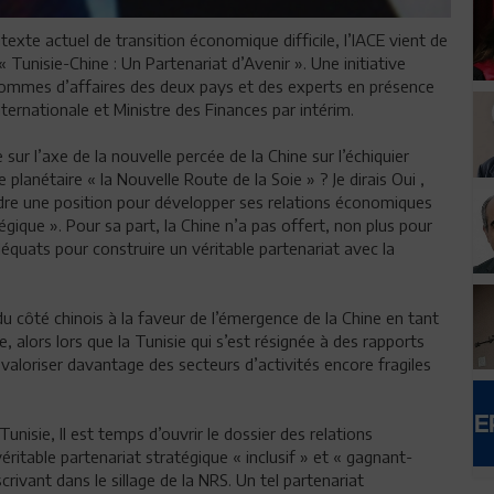
exte actuel de transition économique difficile, l’IACE vient de
« Tunisie-Chine : Un Partenariat d’Avenir ». Une initiative
s hommes d’affaires des deux pays et des experts en présence
ernationale et Ministre des Finances par intérim.
e sur l’axe de la nouvelle percée de la Chine sur l’échiquier
anétaire « la Nouvelle Route de la Soie » ? Je dirais Oui ,
ndre une position pour développer ses relations économiques
gique ». Pour sa part, la Chine n’a pas offert, non plus pour
quats pour construire un véritable partenariat avec la
côté chinois à la faveur de l’émergence de la Chine en tant
alors lors que la Tunisie qui s’est résignée à des rapports
t valoriser davantage des secteurs d’activités encore fragiles
unisie, Il est temps d’ouvrir le dossier des relations
ritable partenariat stratégique « inclusif » et « gagnant-
rivant dans le sillage de la NRS. Un tel partenariat