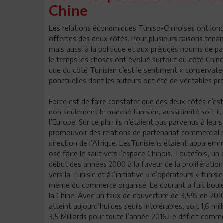
Chine
Les relations économiques Tuniso-Chinoises ont lon
offertes des deux côtés. Pour plusieurs raisons tenan
mais aussi à la politique et aux préjugés nourris de pa
le temps les choses ont évolué surtout du côté Chinoi
que du côté Tunisien c’est le sentiment « conservateur
ponctuelles dont les auteurs ont été de véritables pré
Force est de faire constater que des deux côtés c’est 
non seulement le marché tunisien, aussi limité soit-il
l’Europe. Sur ce plan ils n’étaient pas parvenus à leu
promouvoir des relations de partenariat commercial 
direction de l’Afrique. LesTunisiens étaient apparemm
osé faire le saut vers l’espace Chinois. Toutefois, u
début des années 2000 à la faveur de la prolifératio
vers la Tunisie et à l’initiative « d’opérateurs » tuni
même du commerce organisé. Le courant a fait boule 
la Chine. Avec un taux de couverture de 3,5% en 2010
atteint aujourd’hui des seuils intolérables, soit 1,6 mi
3,5 Milliards pour toute l’année 2016.Le déficit comme