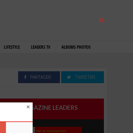
LIFESTYLE
LEADERS TV
ALBUMS PHOTOS
PARTAGER
TWEETER
MAGAZINE LEADERS