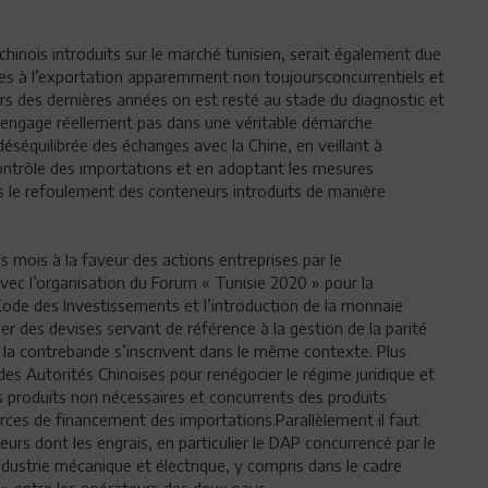
hinois introduits sur le marché tunisien, serait également due
ibles à l’exportation apparemment non toujoursconcurrentiels et
rs des dernières années on est resté au stade du diagnostic et
s’engage réellement pas dans une véritable démarche
éséquilibrée des échanges avec la Chine, en veillant à
ontrôle des importations et en adoptant les mesures
s le refoulement des conteneurs introduits de manière
 mois à la faveur des actions entreprises par le
vec l’organisation du Forum « Tunisie 2020 » pour la
ode des Investissements et l’introduction de la monnaie
er des devises servant de référence à la gestion de la parité
t la contrebande s’inscrivent dans le même contexte. Plus
des Autorités Chinoises pour renégocier le régime juridique et
s produits non nécessaires et concurrents des produits
ources de financement des importations.Parallèlement il faut
urs dont les engrais, en particulier le DAP concurrencé par le
’industrie mécanique et électrique, y compris dans le cadre
 » entre les opérateurs des deux pays.