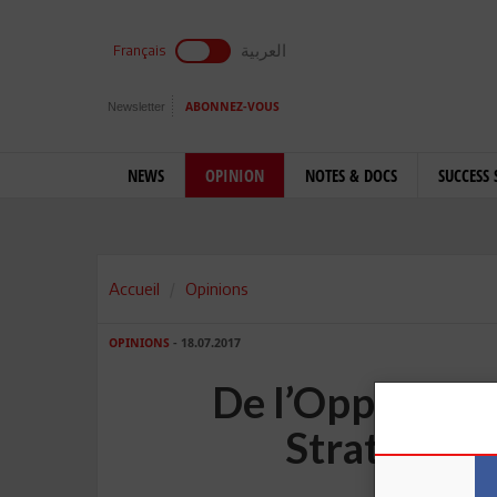
العربية
Français
Newsletter
ABONNEZ-VOUS
NEWS
OPINION
NOTES & DOCS
SUCCESS 
Accueil
Opinions
OPINIONS
- 18.07.2017
De l’Opportuni
Stratégiqu