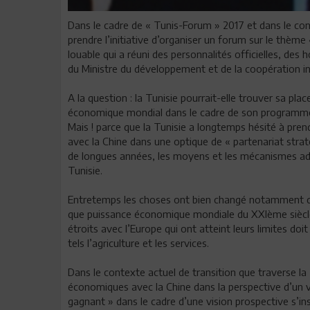
Dans le cadre de « Tunis-Forum » 2017 et dans le cont
prendre l’initiative d’organiser un forum sur le thème 
louable qui a réuni des personnalités officielles, de
du Ministre du développement et de la coopération int
A la question : la Tunisie pourrait-elle trouver sa plac
économique mondial dans le cadre de son programme pl
Mais ! parce que la Tunisie a longtemps hésité à pre
avec la Chine dans une optique de « partenariat straté
de longues années, les moyens et les mécanismes adé
Tunisie.
Entretemps les choses ont bien changé notamment du 
que puissance économique mondiale du XXIème siècle, 
étroits avec l’Europe qui ont atteint leurs limites doi
tels l’agriculture et les services.
Dans le contexte actuel de transition que traverse la T
économiques avec la Chine dans la perspective d’un vé
gagnant » dans le cadre d’une vision prospective s’insc