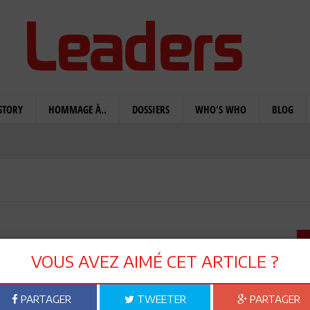
STORY
HOMMAGE À..
DOSSIERS
WHO'S WHO
BLOG
té d’un Partenariat
VOUS AVEZ AIMÉ CET ARTICLE ?
e Tunisie-Chine
PARTAGER
TWEETER
PARTAGER