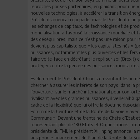
reprochés par ses partenaires, en plaidant pour une « m
nouvelles technologies, à accélérer la transition énerg
Président américain qui parle, mais le Président d'u
les échanges de capitaux, de technologies et de produi
mondialisation a favorisé la croissance mondiale et fai
des déséquilibres, mais ce n’est pas une raison pour la
devient plus capitaliste que « les capitalistes nés » (p
puissances, notamment les plus ouvertes et les fers d
faire volte-face en décrétant le repli sur soi (Brexit)
protéger contre la percée des puissances montantes.
Evidemment le Président Chinois en vantant les « mér
chercher à assurer les intérêts de son pays dans la
l’ouverture sur le marché international pour confort
rivalisant avec les grandes puissances, il veillerait 
cadre de la flexibilité que lui offre la doctrine dusoc
Forum de la Ceinture et de la Route de la Soie » av
Commune ». Devant une trentaine de Chefs d’Etat et
représentant plus de 130 Etats et Organisations Intern
présidente du FMI, le président Xi Jinping annonce la 
ans pour le financement du Plan de la Route de la Soie