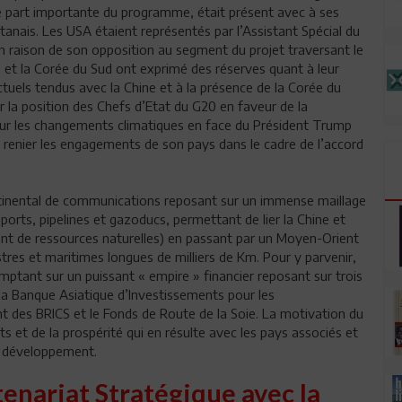
ne part importante du programme, était présent avec à ses
istanais. Les USA étaient représentés par l’Assistant Spécial du
en raison de son opposition au segment du projet traversant le
on et la Corée du Sud ont exprimé des réserves quant à leur
actuels tendus avec la Chine et à la présence de la Corée du
r la position des Chefs d’Etat du G20 en faveur de la
 sur les changements climatiques en face du Président Trump
à renier les engagements de son pays dans le cadre de l’accord
inental de communications reposant sur un immense maillage
ports, pipelines et gazoducs, permettant de lier la Chine et
ment de ressources naturelles) en passant par un Moyen-Orient
stres et maritimes longues de milliers de Km. Pour y parvenir,
mptant sur un puissant « empire » financier reposant sur trois
 la Banque Asiatique d’Investissements pour les
t des BRICS et le Fonds de Route de la Soie. La motivation du
 et de la prospérité qui en résulte avec les pays associés et
e développement.
enariat Stratégique avec la