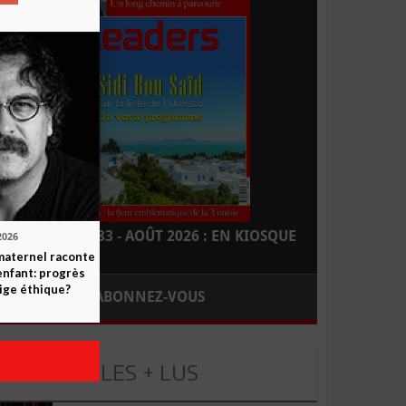
LEADERS N° 183 - AOÛT 2026 : EN KIOSQUE
2026
maternel raconte
enfant: progrès
ige éthique?
ABONNEZ-VOUS
LES + LUS