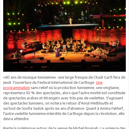
«60 ans de musique tunisienne»: une large fresque de Chadi Garfi fera de
jeudi l'ouverture du Festival International de Carthage.
Une
programmation
sans relief où la production tunisienne, une vingtaine,
représentera 50 % des spectacles, alors que l'autre moitié est constituée
de spectacles arabes et étrangers avec très peu de vedettes. S'agissant
des spectacles tunisiens, on notera le retour d'Amal Methlouthi et
surtout de Soufia Sadok après six ans d'absence. Quant à Amina FakheT,
l'autre vedette tunisienne interdite de Carthage depuis la révolution, elle
devra attendre.
Reste la polémique autour de la venue de Michel Boujnah. La violence des