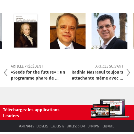
ARTICLE PRÉCÉDENT
ARTICLE SUIVANT
«Seeds for the future» : un
Radhia Nasraoui toujours
programme phare de ...
attachante même avec ...
Téléchargez les applications
Leaders
PARTENAIRES
DOSSIERS
LEADERS TV
SUCCESS STORY
OPINIONS
TENDANCE