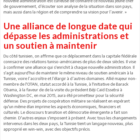
nouvelle administration est curieuse de connaître ce nouveau jeune chef
de gouvernement, d’écouter son analyse de la situation dans son pays,
mais aussi dans la région et de comprendre sa vision pour l’avenir. »
Une alliance de longue date qui
dépasse les administrations et
un soutien à maintenir
Du côté tunisien, on affirme que ce déplacement dans la capitale fédérale
connsacre des relations tuniso-américaines de plus de deux siècles. Il vise
à confirmer une alliance qui s'enrichit à chaque nouvelle administration. Il
s'agit aujourd'hui de maintenir le même niveau de soutien américain à la
Tunisie, voire l’accroître et l’élargir à d’autres domaines. Allié majeur non-
membre de l'OTAN, statut accordé à la Tunisie, à l'initiative de Barack
Obama, à la faveur de de la visite du président Béji Caïd Essebsi à
Washington DC, en mai 2015, aura été prometteur pour la sécurité
défense. Des projets de coopération militaire se réalisent en espérant
qu'un même élan imprime les aspects économiques, financiers et
culturels. Le dioscours transition et démocratie émergente a fait son
chemin. D'autres enjeux s'imposent à présent. Avec tous les changements
intervenus dans les deux pays, la Tunisie tient un langage nouveau, plus
approprié en win-win, avec des objectifs précis.