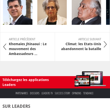
ARTICLE PRÉCÉDENT
ARTICLE SUIVANT
Khemaies Jhinaoui : Le
Climat: les Etats-Unis
mouvement des
abandonnent la bataille
Ambassadeurs ...
Téléchargez les applications
Leaders
PARTENAIRES
DOSSIERS
LEADERS TV
SUCCESS STORY
OPINIONS
TENDANCE
SUR LEADERS