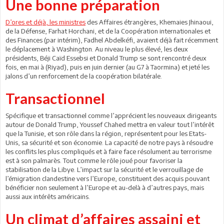
Une bonne préparation
D’ores et déjà, les ministres
des Affaires étrangères, Khemaies Jhinaoui,
de la Défense, Farhat Horchani, et de la Coopération internationales et
des Finances (par intérim), Fadhel Abdelkéfi, avaient déjà fait récemment
le déplacement à Washington. Au niveau le plus élevé, les deux
présidents, Béji Caïd Essebsi et Donald Trump se sont rencontré deux
fois, en mai à (Riyad), puis en juin dernier (au G7 à Taormina) et jeté les
jalons d’un renforcement de la coopération bilatérale.
Transactionnel
Spécifique et transactionnel comme l’apprécient les nouveaux dirigeants
autour de Donald Trump, Youssef Chahed mettra en valeur tout l’intérêt
que la Tunisie, et son rôle dans la région, représentent pour les Etats-
Unis, sa sécurité et son économie. La capacité de notre pays à résoudre
les conflits les plus compliqués et à faire face résolument au terrorisme
est à son palmarès. Tout comme le rôle joué pour favoriser la
stabilisation de la Libye. L’impact sur la sécurité et le verrouillage de
l’émigration clandestine vers l’Europe, constituent des acquis pouvant
bénéficier non seulement à l’Europe et au-delà à d’autres pays, mais
aussi aux intérêts américains.
Un climat d’affaires assaini et